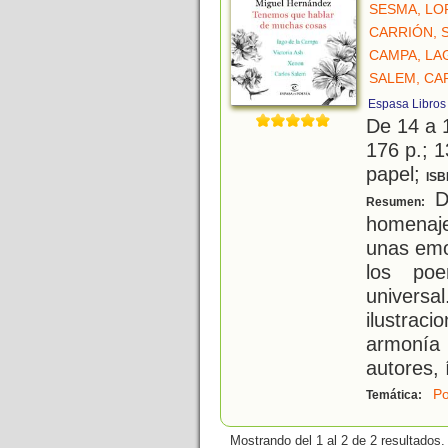
SESMA, LO
CARRIÓN, 
CAMPA, LA
SALEM, CA
Espasa Libros
De 14 a 
176 p.; 1
papel;
ISB
D
Resumen:
homenaje
unas emo
los poe
univers
ilustra
armonía 
autores, 
Po
Temática:
Mostrando del 1 al 2 de 2 resultados.