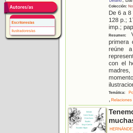
, Ba
Destino
Colección:
No
De 6 a 8
128 p.; 1
Escritores/as
imp.; pap
Ilustradores/as
V
Resumen:
primera 
reúne a
represen
con el h
madres,
momento
ilustraci
Po
Temática:
,
Relaciones 
Tenemo
muchas
HERNÁNDEZ