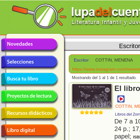
Escrito
Escritor:
COTTIN, MENENA
https://www.instagram.com/menena
Mostrando del 1 al 1 de 1 resultado.
El libr
COTTIN, M
Libros del Zor
De 7 a 1
24 p.; 17
papel;
ISB