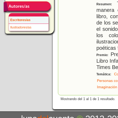
T
Resumen:
manera e
libro, c
Escritores/as
de los se
Ilustradores/as
el sonid
los col
ilustra
poéticas 
Pre
Premio:
Libro Inf
Times Be
Co
Temática:
Personas co
Imaginación
Mostrando del 1 al 1 de 1 resultado.