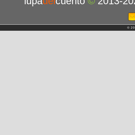
lupa
del
cuento
©
2013-20
© 20