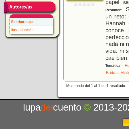
papel;
ISB
S
Resumen:
un reto:
Escritores/as
Hannah 
conoce 
Ilustradores/as
perfecci
nada ni n
vida: ni
cae bien
Po
Temática:
,
Bodas
Mist
Mostrando del 1 al 1 de 1 resultado.
lupa
del
cuento
©
2013-20