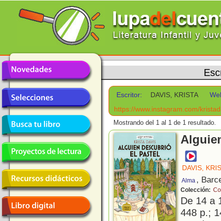
Esc
Escritor:
DAVIS, KRISTA
We
https://www.instagram.com/kristad
Mostrando del 1 al 1 de 1 resultado.
Alguien
DAVIS, KRI
, Barc
Alma
Colección:
Co
De 14 a 
448 p.; 1