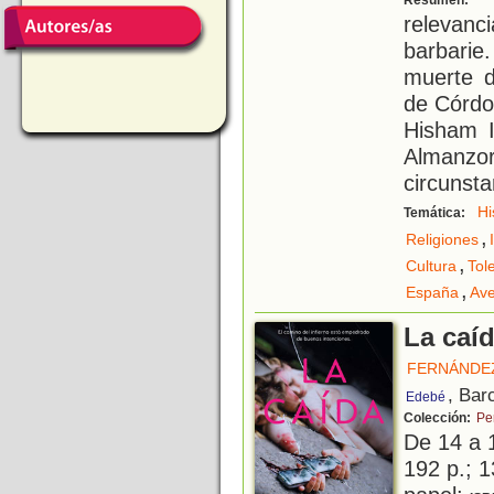
Resumen:
relevan
barbarie.
muerte d
de Córdo
Hisham I
Almanz
circunsta
Hi
Temática:
,
Religiones
,
Cultura
Tol
,
España
Ave
La caí
FERNÁNDE
, Bar
Edebé
Colección:
Pe
De 14 a 
192 p.; 1