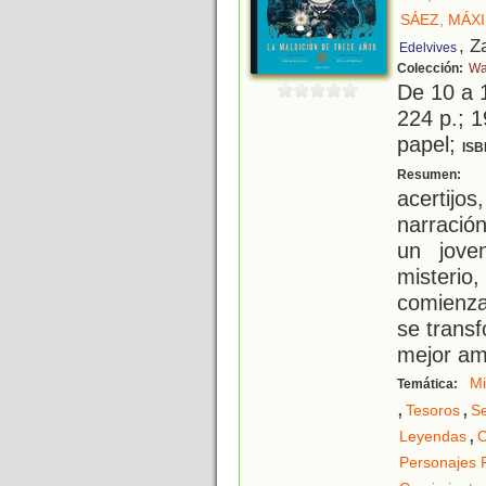
SÁEZ, MÁX
, Z
Edelvives
Colección:
Wa
De 10 a 
224 p.; 1
papel;
ISB
U
Resumen:
acertij
narración
un jove
misteri
comienza
se transf
mejor am
Mi
Temática:
,
,
Tesoros
Se
,
Leyendas
C
Personajes 