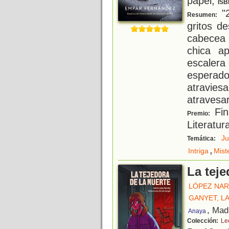
papel;
ISB
"2
Resumen:
gritos d
cabecea 
chica a
escalera 
esperado
atravies
atravesa
Fin
Premio:
Literatur
Ju
Temática:
,
Intriga
Mist
La teje
LÓPEZ NAR
GANYET, LA
, Mad
Anaya
Colección:
Le