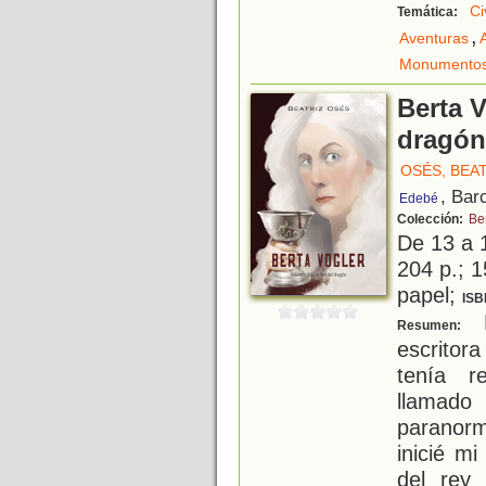
Ci
Temática:
,
Aventuras
Monumento
Berta V
dragón
OSÉS, BEA
, Bar
Edebé
Colección:
Be
De 13 a 
204 p.; 1
papel;
ISB
M
Resumen:
escritor
tenía r
llamado
paranorm
inicié mi
del rey