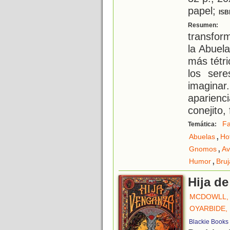
papel;
ISB
L
Resumen:
transfor
la Abuel
más tétr
los ser
imagina
aparienc
conejito,
Fa
Temática:
,
Abuelas
Ho
,
Gnomos
Av
,
Humor
Bruj
Hija de
MCDOWLL,
OYARBIDE,
Blackie Books