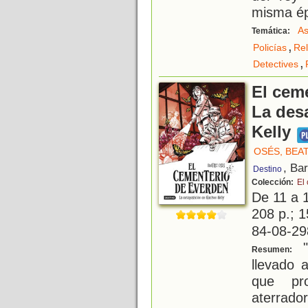
misma ép
As
Temática:
,
Policías
Rel
,
Detectives
El cem
La des
Kelly
OSÉS, BEA
, Ba
Destino
Colección:
El
De 11 a 
208 p.; 1
84-08-29
"
Resumen:
llevado 
que pr
aterrado