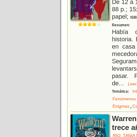
De 12 a 
88 p.; 15
papel;
ISB
"
Resumen:
Había o
historia.
en casa
mecedo
Segura
levantars
pasar. 
de
...
Le
In
Temática:
Fenómenos 
,
Enigmas
Ca
Warren 
trece 
RIO, TANIA