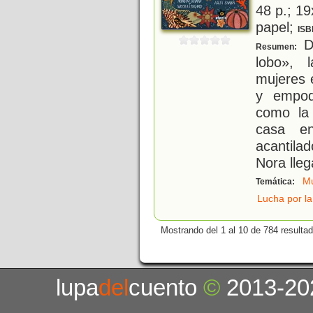
48 p.; 19
papel;
ISB
De
Resumen:
lobo», 
mujeres e
y empod
como la
casa e
acantila
Nora lle
Mu
Temática:
Lucha por la
Mostrando del 1 al 10 de 784 resulta
lupa
del
cuento
©
2013-20