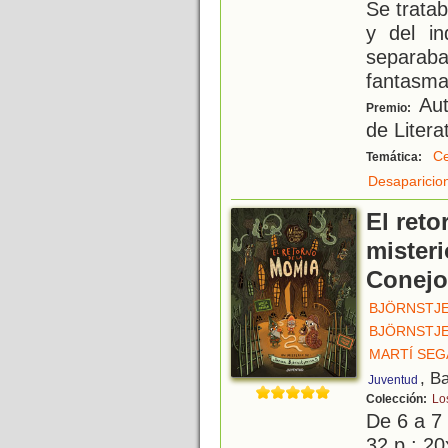
Se tratab
y del i
separab
fantasm
Aut
Premio:
de Literat
Ce
Temática:
Desaparicio
El ret
misteri
Conejo
BJÖRNSTJE
BJÖRNSTJE
MARTÍ SEG
, B
Juventud
Colección:
Lo
De 6 a 7
32 p.; 20