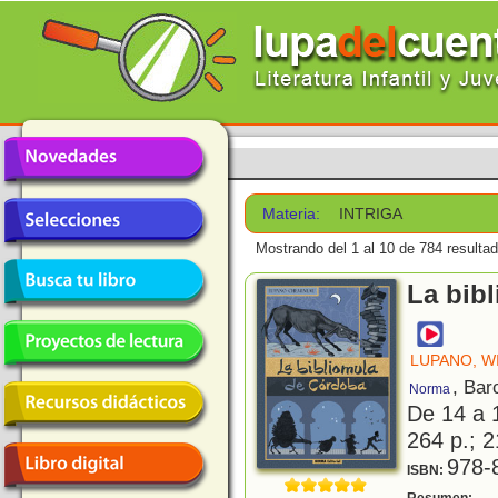
Materia:
INTRIGA
Mostrando del 1 al 10 de 784 resulta
La bib
LUPANO, W
, Bar
Norma
De 14 a 
264 p.; 2
978-
ISBN:
U