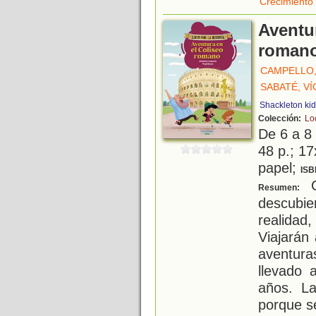
Crecimiento
Aventu
roman
CAMPELLO,
SABATÉ, V
Shackleton ki
Colección:
Loc
De 6 a 8
48 p.; 17
papel;
ISB
C
Resumen:
descubi
realidad
Viajarán
aventura
llevado
años. La
porque s