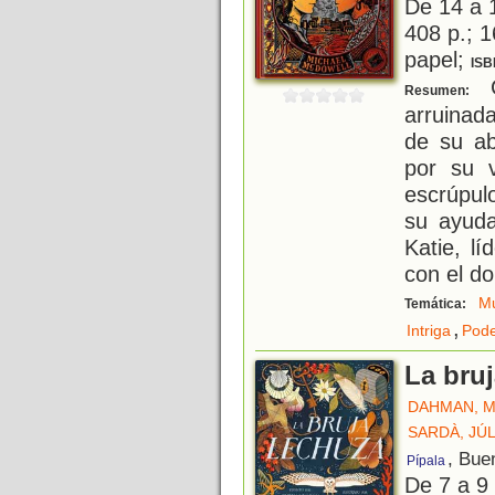
De 14 a 
408 p.; 1
papel;
ISB
C
Resumen:
arruinad
de su ab
por su 
escrúpul
su ayuda
Katie, l
con el do
Mu
Temática:
,
Intriga
Pode
La bru
DAHMAN, 
SARDÀ, JÚL
, Bue
Pípala
De 7 a 9