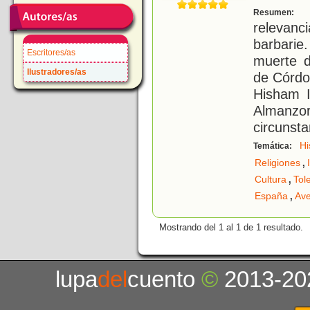
U
Resumen:
relevan
barbarie.
Escritores/as
muerte d
Ilustradores/as
de Córdo
Hisham I
Almanz
circunsta
Hi
Temática:
,
Religiones
,
Cultura
Tol
,
España
Ave
Mostrando del 1 al 1 de 1 resultado.
lupa
del
cuento
©
2013-20