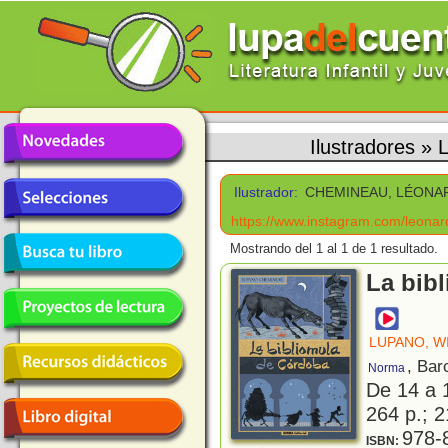
Ilustradores
»
Ilustrador:
CHEMINEAU, LÉONA
https://www.instagram.com/leona
Mostrando del 1 al 1 de 1 resultado.
La bib
LUPANO, W
, Bar
Norma
De 14 a 
264 p.; 2
978-
ISBN: