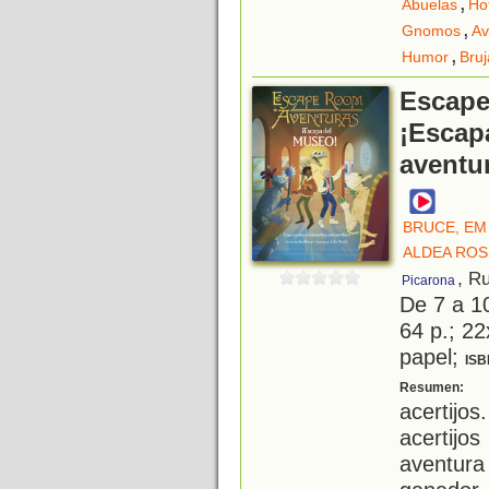
,
Abuelas
Ho
,
Gnomos
Av
,
Humor
Bruj
Escape
¡Escap
aventur
BRUCE, EM
ALDEA ROS
, R
Picarona
De 7 a 1
64 p.; 22
papel;
ISB
U
Resumen:
acertijo
acertijo
aventura