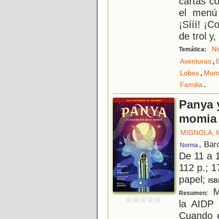
cartas c
el menú
¡Sííí! ¡C
de trol y
Ni
Temática:
,
Aventuras
,
Lobos
Mom
.
Familia
Panya y
momia
MIGNOLA, 
, Bar
Norma
De 11 a 
112 p.; 1
papel;
ISB
Mi
Resumen:
la AIDP
Cuando e