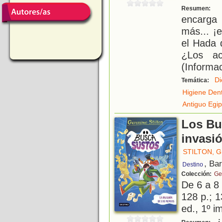
L
Resumen:
encarga 
más... ¡e
el Hada 
¿Los ac
(Informac
Di
Temática:
Higiene Dent
Antiguo Egip
Los Bu
invasi
STILTON, 
, Ba
Destino
Colección:
Ge
De 6 a 8
128 p.; 1
ed., 1º i
¿