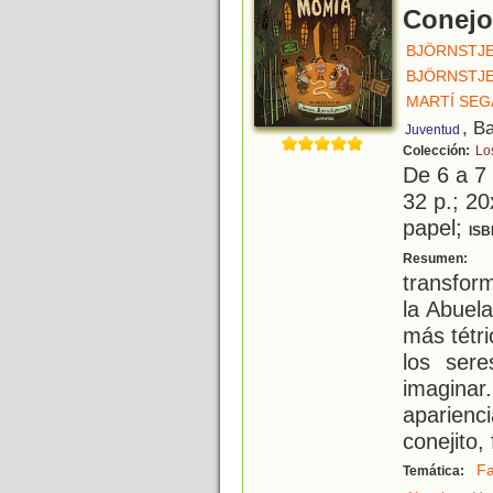
Conejo
BJÖRNSTJE
BJÖRNSTJE
MARTÍ SEG
, B
Juventud
Colección:
Lo
De 6 a 7
32 p.; 20
papel;
ISB
L
Resumen:
transfor
la Abuel
más tétr
los ser
imagina
aparienc
conejito,
Fa
Temática: