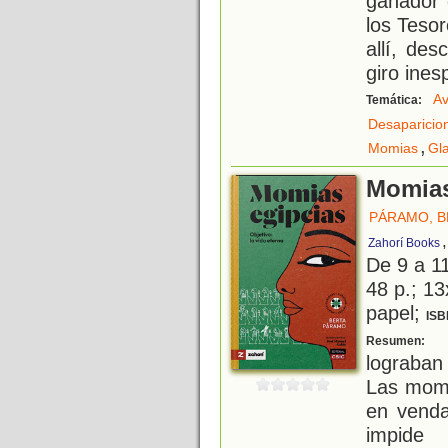
ganador 
los Tesor
allí, de
giro ines
Av
Temática:
Desaparicio
,
Momias
Gl
Momias
PÁRAMO, B
Zahorí Books
De 9 a 1
48 p.; 13
papel;
ISB
D
Resumen:
lograban
Las momi
en venda
impide