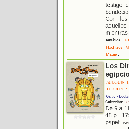
testigo 
bendecid
Con los
aquello
mientras
Fa
Temática:
,
Hechizos
M
.
Magia
Los Di
egipci
AUDOUIN, 
TERRONES
Garbuix books
Colección:
Lo
De 9 a 1
48 p.; 17
papel;
ISB