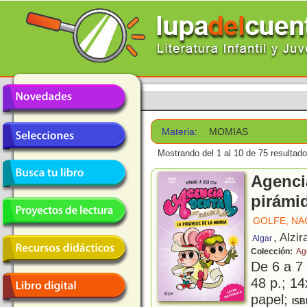
Materia:
MOMIAS
Mostrando del 1 al 10 de 75 resultado
Agenci
pirámi
GOLFE, N
, Alzir
Algar
Colección:
Ag
De 6 a 7
48 p.; 14
papel;
ISB