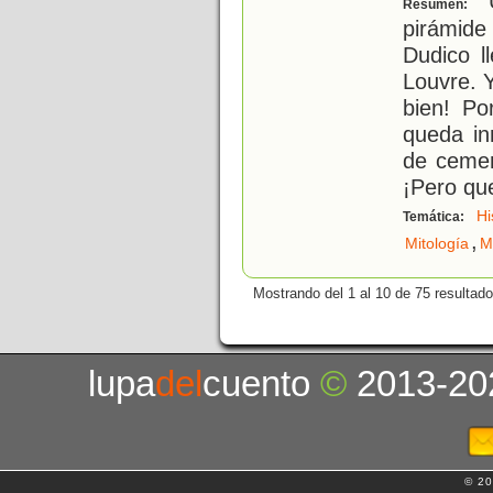
U
Resumen:
pirámid
Dudico l
Louvre. 
bien! Po
queda in
de cemen
¡Pero qu
Hi
Temática:
,
Mitología
M
Mostrando del 1 al 10 de 75 resultado
lupa
del
cuento
©
2013-20
© 20