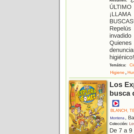
Resumen:
ÚLTIMO
¡LLA
BUSCASU
Repelús 
invadid
Quiene
denunci
higiénic
Ci
Temática:
,
Higiene
Hu
Los Ex
busca 
BLANCH, T
, B
Montena
Colección:
Lo
De 7 a 9