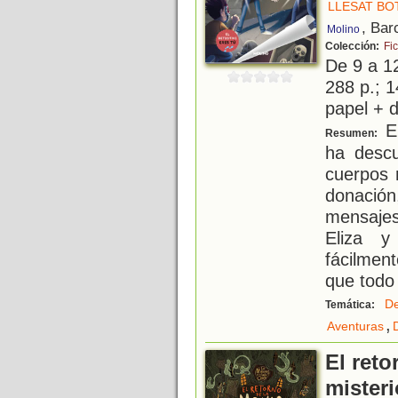
LLESAT BOT
, Bar
Molino
Colección:
Fic
De 9 a 1
288 p.; 1
papel + d
E
Resumen:
ha descu
cuerpos 
donació
mensajes
Eliza 
fácilmen
que todo
De
Temática:
,
Aventuras
El ret
misteri