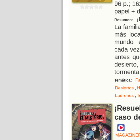
96 p.; 16
papel + d
¡B
Resumen:
La famil
más loca
mundo e
cada vez 
antes qu
desiert
tormenta
Fa
Temática:
,
Desiertos
H
,
Ladrones
T
¡Resuel
caso d
MAGAZINER