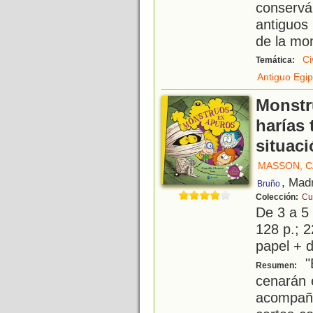
conserv
antiguos
de la mo
Ci
Temática:
Antiguo Egip
Monstr
harías 
situac
MASSON, C
, Mad
Bruño
Colección:
Cu
De 3 a 5
128 p.; 2
papel + d
"E
Resumen:
cenarán 
acompañ