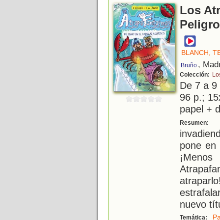
Los At
Peligro
BLANCH, T
, Mad
Bruño
Colección:
Lo
De 7 a 9
96 p.; 15
papel + d
U
Resumen:
invadiend
pone en 
¡Meno
Atrapaf
atrapar
estrafal
nuevo tít
Pa
Temática: