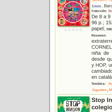
, Bar
Edebé
Colección:
St
De 8 a 9
96 p.; 15
papel;
ISB
S
Resumen:
extrater
CORNELI
niña de 
desde qu
y HOP, u
cambiad
en catalá
Av
Temática:
,
Juguetes
M
Stop In
colegi