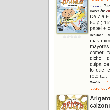
BLANCH, T
, Ba
Destino
Colección:
Ar
De 7 a 9
80 p.; 15
papel + d
Vi
Resumen:
más mima
mayores
comer, t
dicho, d
culpa de
lo que l
reto a
...
An
Temática:
,
Ladrones
P
Arigato
calzonc