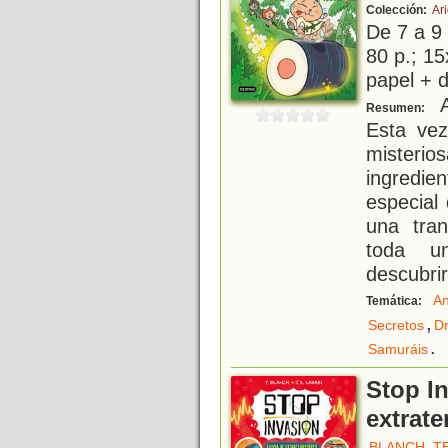
Colección:
Ar
De 7 a 9
80 p.; 15
papel + d
A
Resumen:
Esta vez
misteri
ingredi
especial
una tran
toda u
descubrir
An
Temática:
,
Secretos
D
.
Samuráis
Stop In
extrate
BLANCH, T