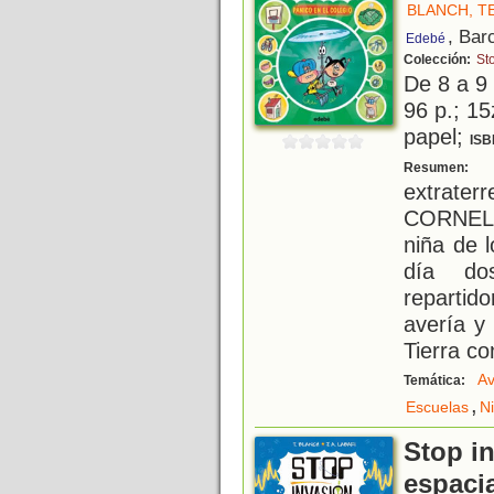
BLANCH, T
, Bar
Edebé
Colección:
St
De 8 a 9
96 p.; 15
papel;
ISB
S
Resumen:
extrater
CORNELI
niña de 
día do
repartido
avería y
Tierra co
Av
Temática:
,
Escuelas
N
Stop i
espaci