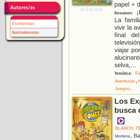
papel + d
¡B
Resumen:
La famil
Escritores/as
vivir la 
Ilustradores/as
final d
televisi
viajar po
alucina
selva,
...
Fa
Temática:
,
Aventuras
.
Juegos
Los Ex
busca 
BLANCH, T
, B
Montena