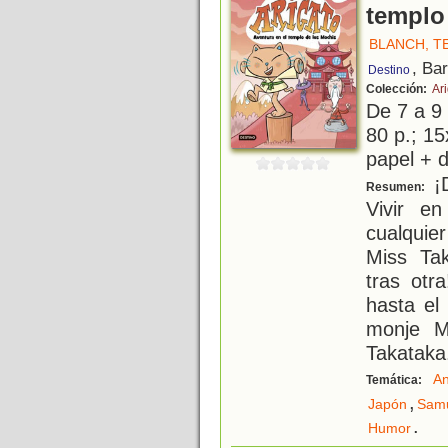
templo
BLANCH, T
, Ba
Destino
Colección:
Ar
De 7 a 9
80 p.; 15
papel + d
¡D
Resumen:
Vivir e
cualquie
Miss Tak
tras otr
hasta el 
monje M
Takataka
An
Temática:
,
Japón
Samu
.
Humor