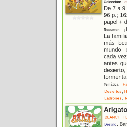
Colección:
Lo
De 7 a 9
96 p.; 16
papel + d
¡B
Resumen:
La famil
más loca
mundo e
cada vez 
antes qu
desiert
tormenta
Fa
Temática:
,
Desiertos
H
,
Ladrones
T
Arigato
BLANCH, T
, Ba
Destino