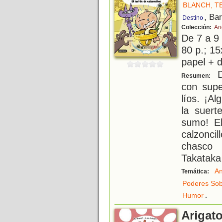
BLANCH, T
, Ba
Destino
Colección:
Ar
De 7 a 9
80 p.; 15
papel + d
D
Resumen:
con sup
líos. ¡Al
la suer
sumo! El
calzonci
chasco 
Takataka 
An
Temática:
Poderes Sob
.
Humor
Arigato