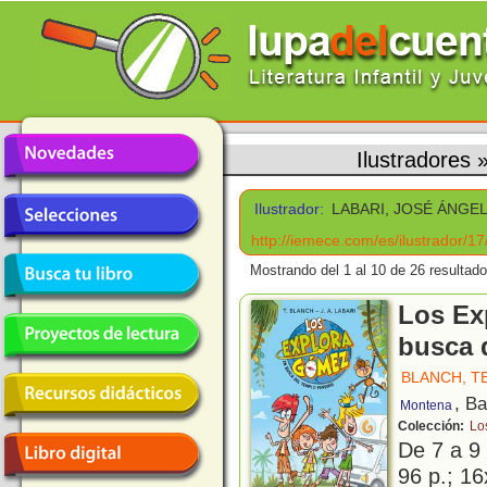
Ilustradores
Ilustrador:
LABARI, JOSÉ ÁNGE
http://iemece.com/es/ilustrador/17
Mostrando del 1 al 10 de 26 resultado
Los Ex
busca 
BLANCH, T
, B
Montena
Colección:
Lo
De 7 a 9
96 p.; 16