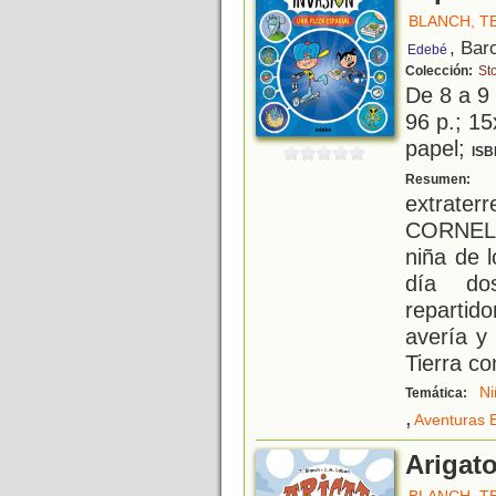
BLANCH, T
, Bar
Edebé
Colección:
St
De 8 a 9
96 p.; 15
papel;
ISB
S
Resumen:
extrater
CORNELI
niña de 
día do
repartido
avería y
Tierra co
Ni
Temática:
,
Aventuras 
Arigato