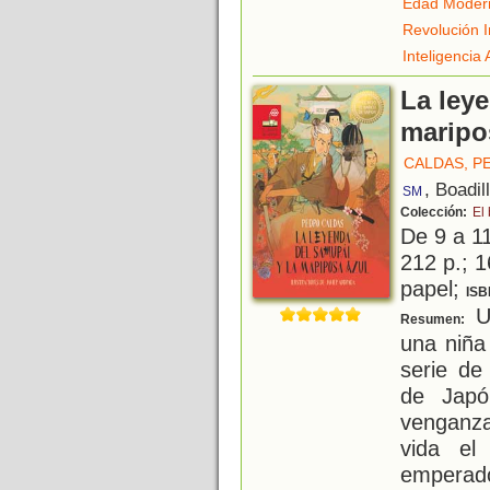
Edad Moder
Revolución I
Inteligencia A
La leye
maripo
CALDAS, P
, Boadil
SM
Colección:
El
De 9 a 1
212 p.; 1
papel;
ISB
Un
Resumen:
una niña
serie de
de Japó
venganza 
vida el
emperad