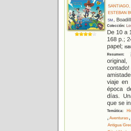
SANTIAGO,
ESTEBAN B
, Boadil
SM
Colección:
Lo
De 10 a 
168 p.; 2
papel;
ISB
¡
Resumen:
origina
contado!
amistade
viaje en
época de
días. Un
que se in
Hi
Temática:
,
,
Aventuras
Antigua Gre