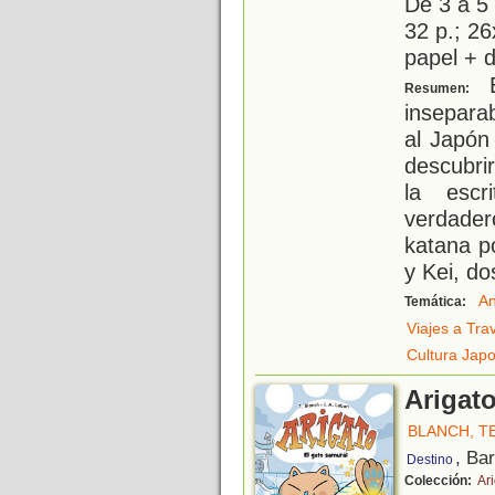
De 3 a 5
32 p.; 26
papel + d
E
Resumen:
insepara
al Japón
descubrir
la escr
verdader
katana p
y Kei, do
An
Temática:
Viajes a Tra
Cultura Jap
Arigato
BLANCH, T
, Ba
Destino
Colección:
Ar