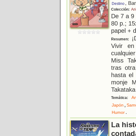
, Ba
Destino
Colección:
Ar
De 7 a 9
80 p.; 15
papel + d
¡D
Resumen:
Vivir e
cualquie
Miss Tak
tras otr
hasta el 
monje M
Takataka
An
Temática:
,
Japón
Samu
.
Humor
La his
contad