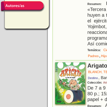
E
Resumen:
«Tercera
huyen a 
el ejérc
Yojimbot
reaccion
programa
Así comi
Ci
Temática:
,
Padres
Hijo
Arigato
BLANCH, T
, Ba
Destino
Colección:
Ar
De 7 a 9
80 p.; 15
papel + d
A
Resumen: