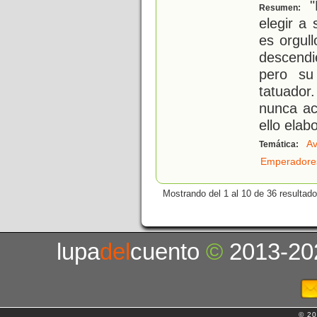
"
Resumen:
elegir a
es orgul
descend
pero su
tatuador
nunca ac
ello elab
Av
Temática:
Emperadore
Mostrando del 1 al 10 de 36 resultado
lupa
del
cuento
©
2013-20
© 20