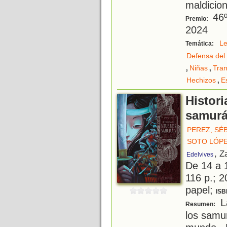
maldicion
46º
Premio:
2024
L
Temática:
Defensa del
,
,
Niñas
Tra
,
Hechizos
E
Histor
samurá
PEREZ, SÉ
SOTO LÓPE
, Z
Edelvives
De 14 a 
116 p.; 2
papel;
ISB
La
Resumen:
los samu