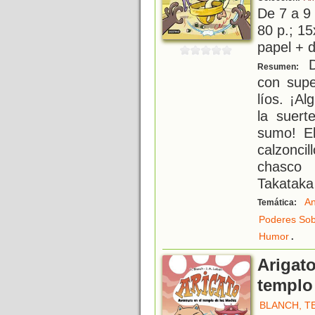
De 7 a 9
80 p.; 15
papel + d
D
Resumen:
con sup
líos. ¡Al
la suer
sumo! El
calzonci
chasco 
Takataka 
An
Temática:
Poderes Sob
.
Humor
Arigato
templo
BLANCH, T