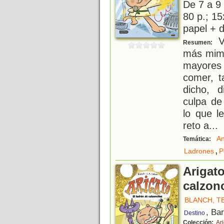
De 7 a 9
80 p.; 15
papel + d
Vi
Resumen:
más mima
mayores
comer, t
dicho, d
culpa de
lo que l
reto a
...
An
Temática:
,
Ladrones
P
Arigato
calzonc
BLANCH, T
, Ba
Destino
Colección:
Ar