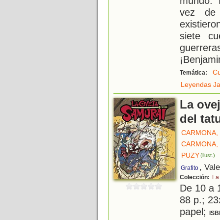
mundo. 
vez de 
existier
siete cu
guerrera
¡Benjami
Cu
Temática:
Leyendas J
La ovej
del tat
CARMONA,
CARMONA,
PUZY
(ilust.)
, Val
Grafito
Colección:
La
De 10 a 
88 p.; 23
papel;
ISB