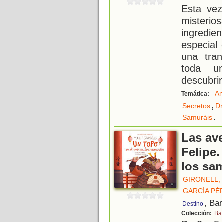
Esta vez
misteri
ingredi
especial
una tran
toda u
descubrir
An
Temática:
,
Secretos
D
.
Samuráis
Las av
Felipe.
los sa
GIRONELL,
GARCÍA PÉ
, Ba
Destino
Colección:
Ba