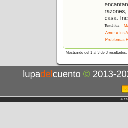
encanta
razones,
casa. In
M
Temática:
Amor a los 
Problemas F
Mostrando del 1 al 3 de 3 resultados.
lupa
del
cuento
©
2013-20
© 20