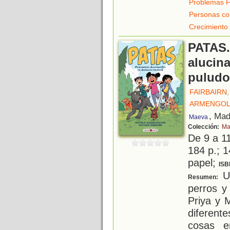
Problemas F
Personas co
Crecimiento
PATAS.
alucin
puludo
FAIRBAIRN
ARMENGOL
, Mad
Maeva
Colección:
Ma
De 9 a 1
184 p.; 1
papel;
ISB
Un
Resumen:
perros y
Priya y 
diferen
cosas e