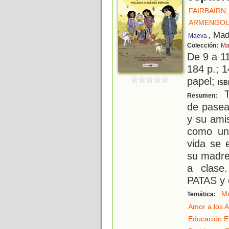
FAIRBAIRN
ARMENGOL
, Mad
Maeva
Colección:
Ma
De 9 a 1
184 p.; 1
papel;
ISB
Tr
Resumen:
de pasea
y su ami
como un
vida se 
su madre
a clase
PATAS y 
M
Temática:
Amor a los 
Educación E