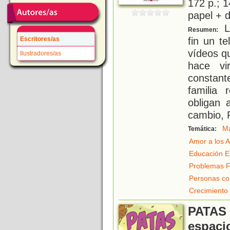
172 p.; 1
papel + d
L
Resumen:
fin un t
Escritores/as
vídeos q
Ilustradores/as
hace vi
constan
familia 
obligan 
cambio, 
M
Temática:
Amor a los 
Educación E
Problemas F
Personas co
Crecimiento
PATAS 
espaci