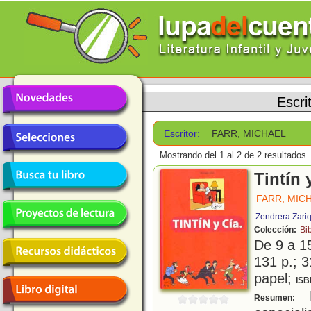
Escri
Escritor:
FARR, MICHAEL
Mostrando del 1 al 2 de 2 resultados.
Tintín 
FARR, MIC
Zendrera Zari
Colección:
Bib
De 9 a 1
131 p.; 3
papel;
ISB
E
Resumen: