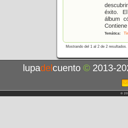
descubri
éxito. 
álbum có
Contiene 
Ti
Temática:
Mostrando del 1 al 2 de 2 resultados.
lupa
del
cuento
©
2013-20
© 20