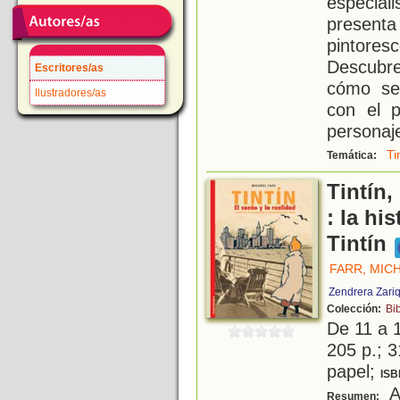
especia
presenta
pintores
Descubre
Escritores/as
cómo se 
Ilustradores/as
con el p
personaje
Ti
Temática:
Tintín,
: la hi
Tintín
FARR, MIC
Zendrera Zari
Colección:
Bib
De 11 a 
205 p.; 3
papel;
ISB
Ad
Resumen: