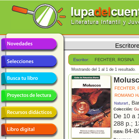
Escritor
Escritor:
FECHTER, ROSINA
Mostrando del 1 al 1 de 1 resultado.
Molus
FECHTER, 
ROMANO HA
, Ba
Naturart
Colección:
Gu
De 10 a 
288 p.; 1
84-8
ISBN:
E