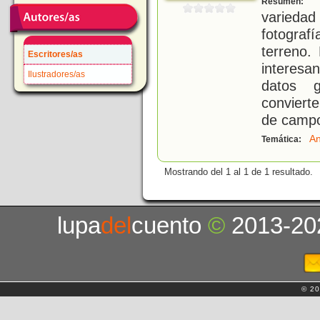
Resumen:
variedad
fotograf
terreno.
Escritores/as
interesa
Ilustradores/as
datos g
conviert
de camp
An
Temática:
Mostrando del 1 al 1 de 1 resultado.
lupa
del
cuento
©
2013-20
© 20