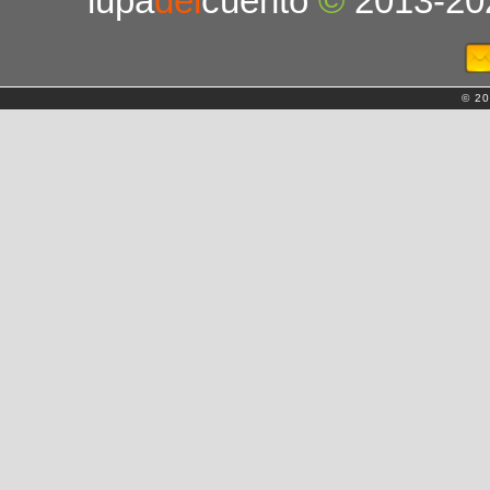
lupa
del
cuento
©
2013-20
© 20