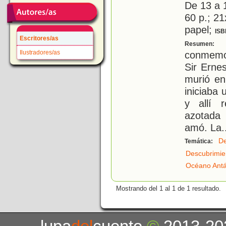
De 13 a 
60 p.; 21
papel;
ISB
Escritores/as
E
Resumen:
Ilustradores/as
conmemor
Sir Ernes
murió en
iniciaba 
y allí r
azotada 
amó. La
.
De
Temática:
Descubrimie
Océano Antá
Mostrando del 1 al 1 de 1 resultado.