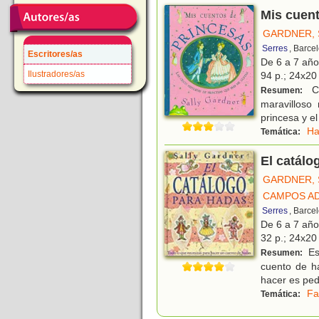
Mis cuen
GARDNER, 
Serres
, Barce
Escritores/as
De 6 a 7 añ
Ilustradores/as
94 p.; 24x20 
Ci
Resumen:
maravilloso
princesa y el
Ha
Temática:
El catálo
GARDNER, 
CAMPOS AD
Serres
, Barce
De 6 a 7 añ
32 p.; 24x20 
Es
Resumen:
cuento de ha
hacer es ped
Fa
Temática: