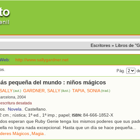
Escritores
»
Libros de 
Web:
http://www.sallygardner.net
os.
Pág.
de
más pequeña del mundo : niños mágicos
SALLY
GARDNER, SALLY
TAPIA, SONIA
(aut.)
(ilust.)
(trad.)
Barcelona, 2004
 escritura desatada
ños.
Novela
. Castellano.
 cm.; rústica; 1ª ed., 1ª imp.; papel;
84-666-1852-X
ISBN:
dos esperan que Ruby Genie tenga los mismos poderes que sus pad
 ella no logra nada excepcional. Hasta que un día se hace pequeña...
deres Mágicos
,
Magia
.