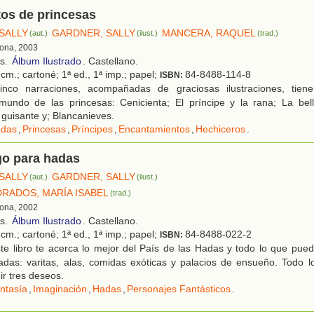
tos de princesas
SALLY
GARDNER, SALLY
MANCERA, RAQUEL
(aut.)
(ilust.)
(trad.)
lona, 2003
os.
Álbum Ilustrado
. Castellano.
cm.; cartoné; 1ª ed., 1ª imp.; papel;
84-8488-114-8
ISBN:
nco narraciones, acompañadas de graciosas ilustraciones, tie
 mundo de las princesas: Cenicienta; El príncipe y la rana; La bel
 guisante y; Blancanieves.
das
,
Princesas
,
Príncipes
,
Encantamientos
,
Hechiceros
.
go para hadas
SALLY
GARDNER, SALLY
(aut.)
(ilust.)
RADOS, MARÍA ISABEL
(trad.)
lona, 2002
os.
Álbum Ilustrado
. Castellano.
cm.; cartoné; 1ª ed., 1ª imp.; papel;
84-8488-022-2
ISBN:
te libro te acerca lo mejor del País de las Hadas y todo lo que pue
das: varitas, alas, comidas exóticas y palacios de ensueño. Todo l
ir tres deseos.
ntasía
,
Imaginación
,
Hadas
,
Personajes Fantásticos
.