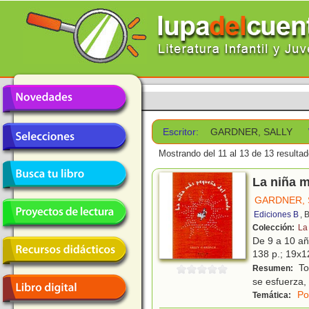
Escritor:
GARDNER, SALLY
Mostrando del 11 al 13 de 13 resultad
La niña 
GARDNER, 
Ediciones B
, 
Colección:
La
De 9 a 10 a
138 p.; 19x12
To
Resumen:
se esfuerza,
Po
Temática: