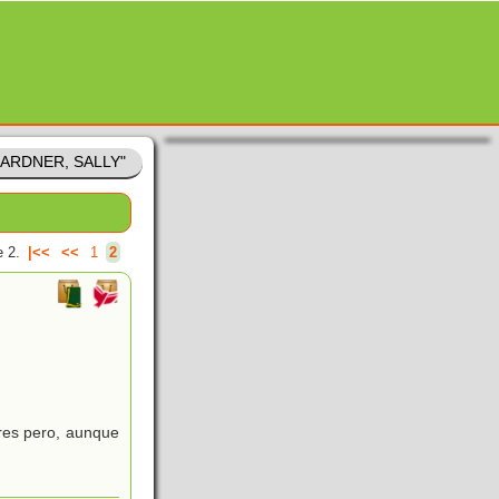
"GARDNER, SALLY"
 2.
|<<
<<
1
2
res pero, aunque