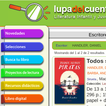
Escritor
Escritor:
HANDLER, DANIEL
Mostrando del 1 al 2 de 2 resultados.
Todos 
HANDLER, 
BARBA, AN
, Mad
Siruela
Colección:
La
De 13 a 
296 p.; 1
papel + d