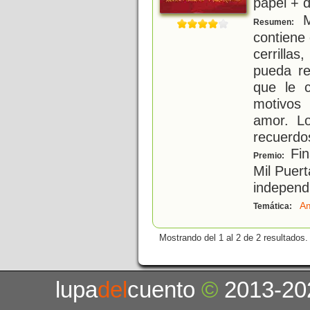
papel + d
M
Resumen:
contiene
cerrilla
pueda re
que le c
motivos 
amor. L
recuerdo
Fin
Premio:
Mil Puert
independ
A
Temática:
Mostrando del 1 al 2 de 2 resultados.
lupa
del
cuento
©
2013-20