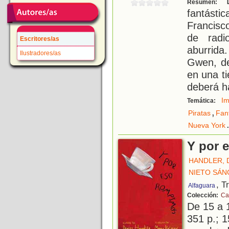
L
Resumen:
fantástic
Francisc
de radi
Escritores/as
aburrida
Ilustradores/as
Gwen, de
en una t
deberá h
Im
Temática:
,
Piratas
Fan
Nueva York
Y por 
HANDLER, 
NIETO SÁN
, T
Alfaguara
Colección:
Ca
De 15 a 
351 p.; 1