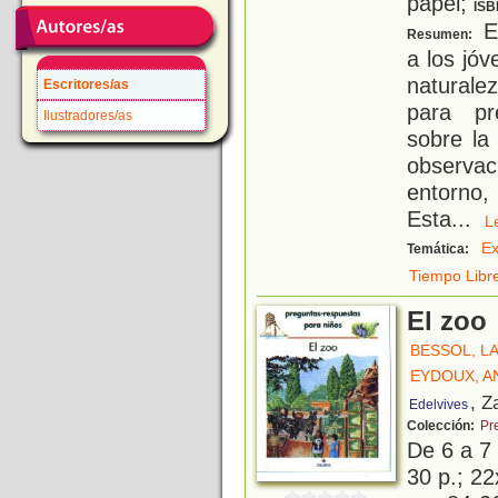
papel;
ISB
Es
Resumen:
a los jó
naturale
Escritores/as
para pr
Ilustradores/as
sobre la 
observac
entorno,
Esta
...
Ex
Temática:
Tiempo Libr
El zoo
BESSOL, L
EYDOUX, A
, Z
Edelvives
Colección:
Pr
De 6 a 7
30 p.; 22