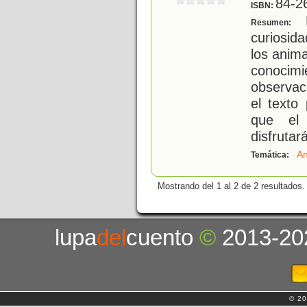
84-2
ISBN:
L
Resumen:
curiosid
los anima
conoci
observaci
el texto
que el 
disfrutar
An
Temática:
Mostrando del 1 al 2 de 2 resultados.
lupa
del
cuento
©
2013-20
© 20