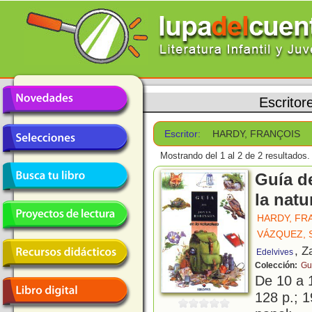
Escritor
Escritor:
HARDY, FRANÇOIS
Mostrando del 1 al 2 de 2 resultados.
Guía d
la natu
HARDY, FR
VÁZQUEZ, 
, Z
Edelvives
Colección:
Gu
De 10 a 
128 p.; 1