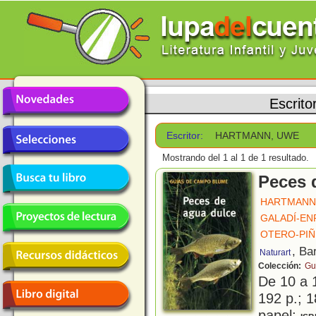
Escrito
Escritor:
HARTMANN, UWE
Mostrando del 1 al 1 de 1 resultado.
Peces 
HARTMANN
GALADÍ-EN
OTERO-PIÑ
, Ba
Naturart
Colección:
Gu
De 10 a 
192 p.; 1
papel;