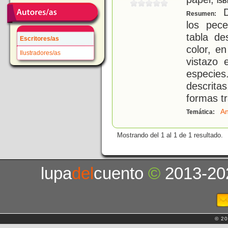
ISB
D
Resumen:
los pec
tabla de
Escritores/as
color, e
Ilustradores/as
vistazo 
especies
descrit
formas t
An
Temática:
Mostrando del 1 al 1 de 1 resultado.
lupa
del
cuento
©
2013-20
© 20