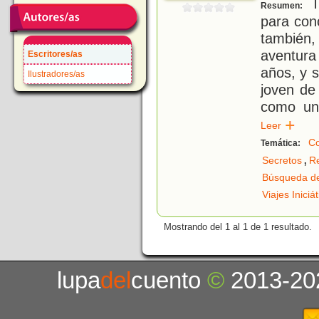
Tr
Resumen:
para cono
también
aventura
Escritores/as
años, y s
Ilustradores/as
joven de
como una
Leer
Co
Temática:
,
Secretos
Re
Búsqueda de
Viajes Iniciá
Mostrando del 1 al 1 de 1 resultado.
lupa
del
cuento
©
2013-20