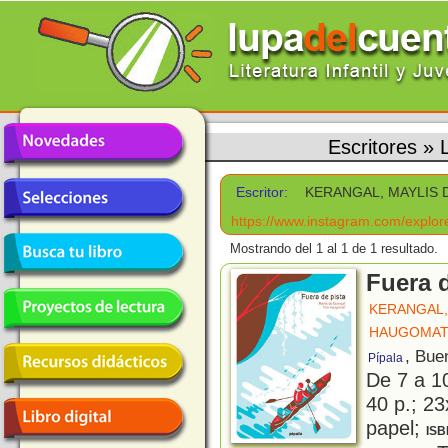
Escritores
»
Escritor:
KERANGAL, MAYLIS 
https://www.instagram.com/explor
Mostrando del 1 al 1 de 1 resultado.
Fuera d
KERANGAL,
HAUGOMAT
, Bue
Pípala
De 7 a 1
40 p.; 23
papel;
ISB