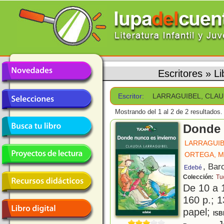
Escritores
»
L
Escritor:
LARRAGUIBEL, CLAU
Mostrando del 1 al 2 de 2 resultados.
Donde 
LARRAGUIB
ORTEGA, 
, Bar
Edebé
Colección:
Tu
De 10 a 
160 p.; 1
papel;
ISB