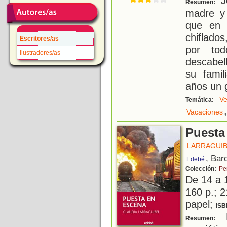
Je
Resumen:
madre y
que en 
chiflado
Escritores/as
por to
Ilustradores/as
descabel
su fami
años un 
Ve
Temática:
,
Vacaciones
Puesta
LARRAGUIB
, Bar
Edebé
Colección:
Pe
De 14 a 
160 p.; 2
papel;
ISB
B
Resumen: