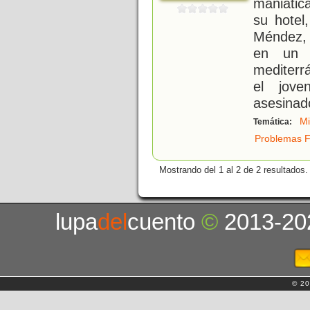
maniátic
su hotel
Méndez, 
en un 
mediterr
el jov
asesinad
Mi
Temática:
Problemas F
Mostrando del 1 al 2 de 2 resultados.
lupa
del
cuento
©
2013-20
© 20