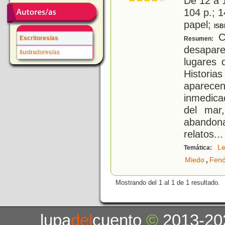
De 12 a 
104 p.; 1
papel;
ISB
C
Escritores/as
Resumen:
desapar
Ilustradores/as
lugares 
Histori
apare
inmedica
del mar
abando
relatos
...
L
Temática:
,
Miedo
Fenó
Mostrando del 1 al 1 de 1 resultado.
lupa
del
cuento
©
2013-20