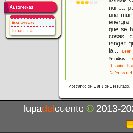
Or
Resumen:
nunca p
una manif
energía 
Escritores/as
que se h
Ilustradores/as
cosas c
tengan q
la
...
Lee
Fa
Temática:
Relación Pad
Defensa del
Mostrando del 1 al 1 de 1 resultado.
lupa
del
cuento
©
2013-20