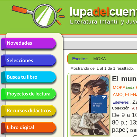
Escritor:
MOKA
Mostrando del 1 al 1 de 1 resultado.
El mun
MOKA
(aut.)
AMO, ELEN
, Z
Edelvives
Colección:
Ala
De 9 a 1
80 p.; 13
papel;
ISB