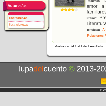
D
Resumen:
amor a 
familiare
Pre
Escritores/as
Premio:
Literatur
Ilustradores/as
A
Temática:
Relaciones F
Mostrando del 1 al 1 de 1 resultado.
lupa
del
cuento
©
2013-20
© 20