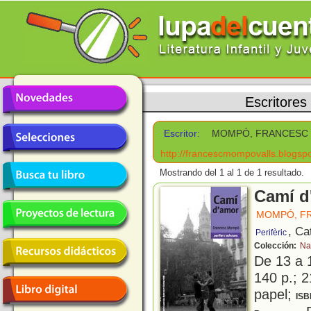
Escritores
Escritor:
MOMPÓ, FRANCESC
http://francescmompovalls.blogsp
Mostrando del 1 al 1 de 1 resultado.
Camí d
MOMPÓ, F
, Ca
Perifèric
Colección:
Na
De 13 a 
140 p.; 2
papel;
ISB