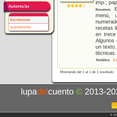
imp.; pa
E
Resumen:
menú, u
Escritores/as
numerad
recetas l
Ilustradores/as
en trece
Algunos 
un texto
técnicas
.
Es
Temática:
Mostrando del 1 al 1 de 1 resultado.
lupa
del
cuento
©
2013-20
© 20