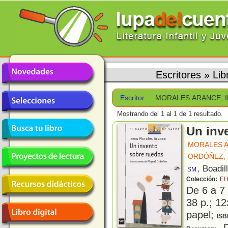
Escritores
»
Li
Escritor:
MORALES ARANCE, 
Mostrando del 1 al 1 de 1 resultado.
Un inv
MORALES A
ORDÓÑEZ,
, Boadil
SM
Colección:
El
De 6 a 7
38 p.; 12
papel;
ISB
D