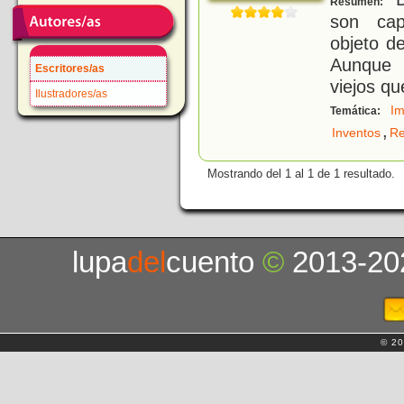
Resumen:
son cap
objeto d
Aunque 
Escritores/as
viejos qu
Ilustradores/as
Im
Temática:
,
Inventos
Re
Mostrando del 1 al 1 de 1 resultado.
lupa
del
cuento
©
2013-20
© 20