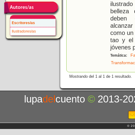
ilustra
belleza
deben e
Escritores/as
alcanzar
Ilustradores/as
como un 
tao y el
jóvenes 
Fa
Temática:
Transformac
Mostrando del 1 al 1 de 1 resultado.
lupa
del
cuento
©
2013-20
© 20