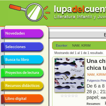
E
Escritor:
NAM, KIRIM
Mostrando del 1 al 1 de 1 resultado.
Una chi
chica 
NAM, KIRIM
Fulgencio Pim
De 6 a 8
28 p.; 21
papel;
ISB
K
Resumen: