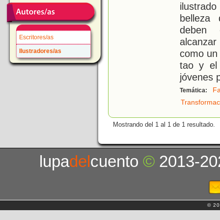
ilustra
belleza
deben e
Escritores/as
alcanzar
Ilustradores/as
como un 
tao y el
jóvenes 
Fa
Temática:
Transformac
Mostrando del 1 al 1 de 1 resultado.
lupa
del
cuento
©
2013-20
© 20