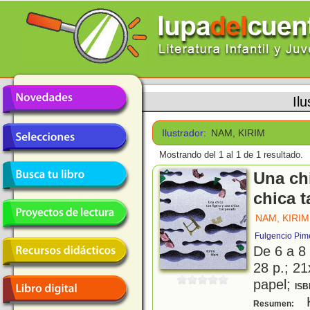
Il
Ilustrador:
NAM, KIRIM
Mostrando del 1 al 1 de 1 resultado.
Una chi
chica 
NAM, KIRIM
Fulgencio Pim
De 6 a 8
28 p.; 21
papel;
ISB
K
Resumen: