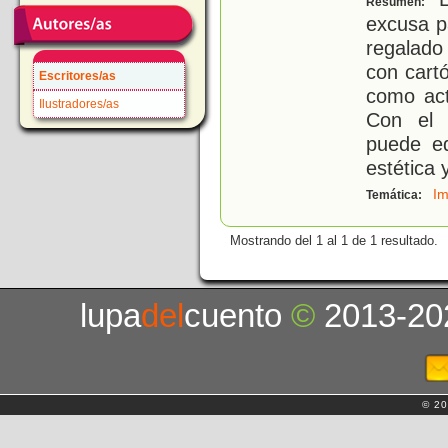
Resumen:
excusa p
regalado
con cartó
Escritores/as
como ac
Ilustradores/as
Con el 
puede ed
estética 
Im
Temática:
Mostrando del 1 al 1 de 1 resultado.
lupa
del
cuento
©
2013-20
© 20