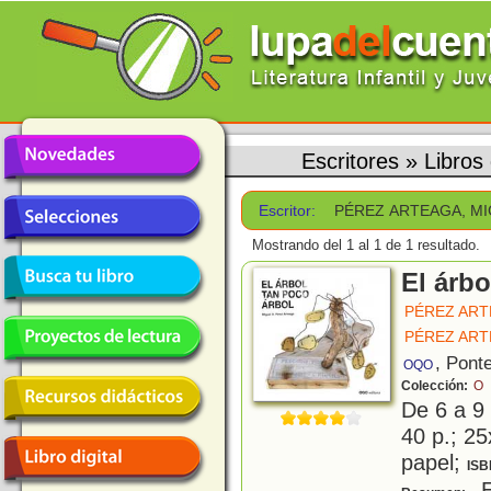
Escritores
»
Libro
Escritor:
PÉREZ ARTEAGA, MI
Mostrando del 1 al 1 de 1 resultado.
El árbo
PÉREZ ART
PÉREZ ART
, Pont
OQO
Colección:
O
De 6 a 9
40 p.; 25
papel;
ISB
E