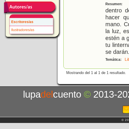
U
Resumen:
dentro d
hacer qu
Escritores/as
mano. Co
la luz, 
Ilustradores/as
estén a g
tu linter
se darán
Li
Temática:
Mostrando del 1 al 1 de 1 resultado.
lupa
del
cuento
©
2013-20
© 20