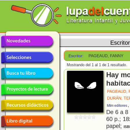
Escrito
Escritor:
PAGEAUD, FANNY
Mostrando del 1 al 1 de 1 resultado.
Hay mo
habita
PAGEAUD, 
DURÁN, TE
,
Mtm editores
De 6 a 8
60 p.; 18
papel;
ISB