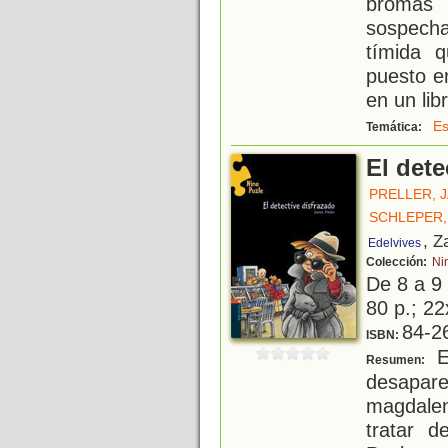
bromas
sospech
tímida 
puesto e
en un lib
Es
Temática:
El dete
PRELLER, 
SCHLEPER,
, Z
Edelvives
Colección:
Ni
De 8 a 9
80 p.; 22
84-2
ISBN:
En
Resumen:
desapar
magdalen
tratar d