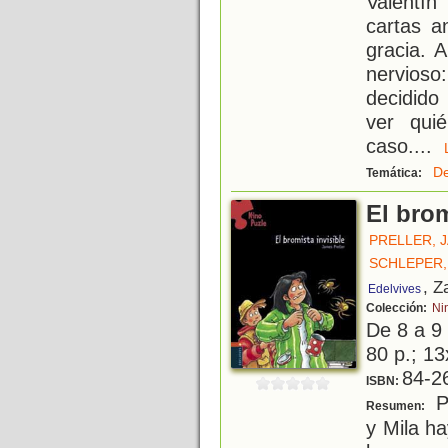
Valentí
cartas a
gracia. 
nervioso
decidido
ver qui
caso.
...
De
Temática:
El brom
PRELLER, 
SCHLEPER,
, Z
Edelvives
Colección:
Ni
De 8 a 9
80 p.; 13
84-2
ISBN:
P
Resumen:
y Mila h