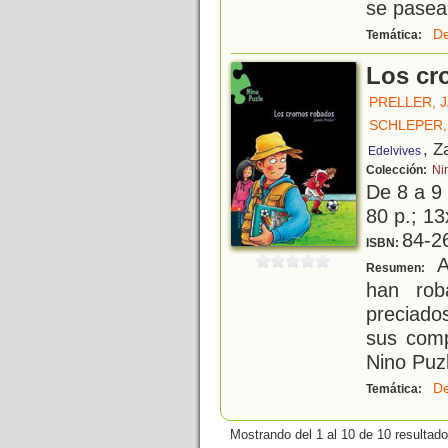
se pasea 
De
Temática:
Los cr
PRELLER, 
SCHLEPER,
, Z
Edelvives
Colección:
Ni
De 8 a 9
80 p.; 13
84-2
ISBN:
A
Resumen:
han rob
preciado
sus comp
Nino Puz
De
Temática:
Mostrando del 1 al 10 de 10 resultado