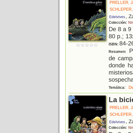
PRELLER, 
SCHLEPER,
, Z
Edelvives
Colección:
Ni
De 8 a 9
80 p.; 13
84-2
ISBN:
P
Resumen:
de camp
donde ha
misterio
sospechan
De
Temática:
La bici
PRELLER, 
SCHLEPER,
, Z
Edelvives
Colección:
Ni