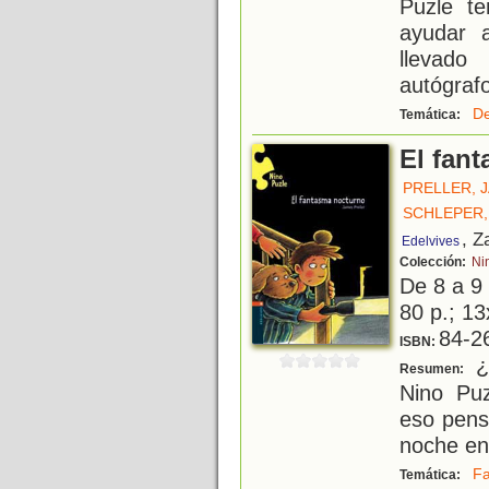
Puzle t
ayudar 
llevad
autógrafo
De
Temática:
El fan
PRELLER, 
SCHLEPER,
, Z
Edelvives
Colección:
Ni
De 8 a 9
80 p.; 13
84-2
ISBN:
¿
Resumen:
Nino Pu
eso pens
noche en
F
Temática: