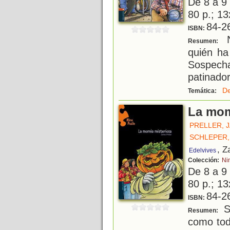
De 8 a 9
80 p.; 13
84-2
ISBN:
N
Resumen:
quién ha
Sospech
patinador
De
Temática:
La mom
PRELLER, 
SCHLEPER,
, Z
Edelvives
Colección:
Ni
De 8 a 9
80 p.; 13
84-2
ISBN:
Se
Resumen:
como tod