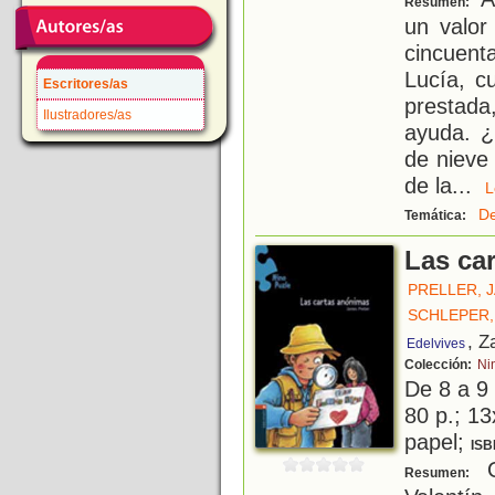
Resumen:
un valor
cincuen
Lucía, c
Escritores/as
prestada
Ilustradores/as
ayuda. ¿
de nieve
de la
...
De
Temática:
Las ca
PRELLER, 
SCHLEPER,
, Z
Edelvives
Colección:
Ni
De 8 a 9
80 p.; 13
papel;
ISB
Q
Resumen: