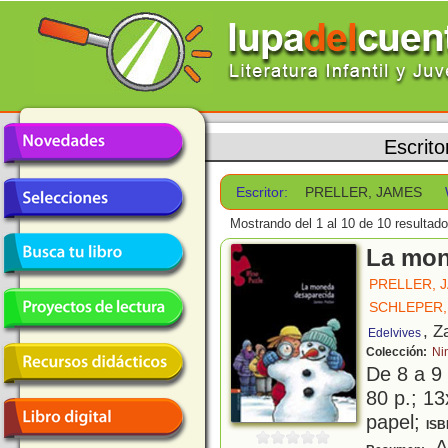
Escrito
Escritor:
PRELLER, JAMES
Mostrando del 1 al 10 de 10 resultado
La mon
PRELLER, 
SCHLEPER,
, Z
Edelvives
Colección:
Ni
De 8 a 9
80 p.; 13
papel;
ISB
A