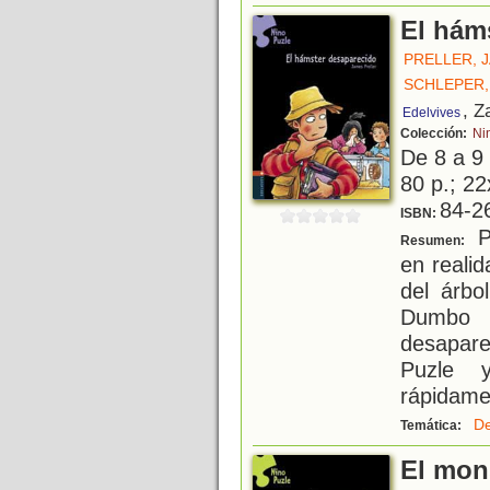
El hám
PRELLER, 
SCHLEPER,
, Z
Edelvives
Colección:
Ni
De 8 a 9
80 p.; 22
84-2
ISBN:
Pu
Resumen:
en reali
del árbo
Dumbo 
desapar
Puzle 
rápidamen
De
Temática:
El mon