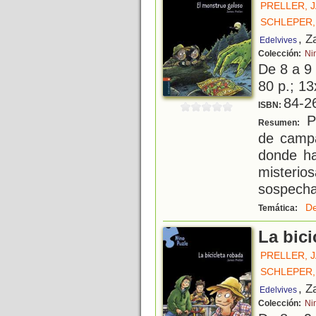
PRELLER, 
SCHLEPER,
, Z
Edelvives
Colección:
Ni
De 8 a 9
80 p.; 13
84-2
ISBN:
P
Resumen:
de camp
donde ha
misterio
sospechan
De
Temática:
La bici
PRELLER, 
SCHLEPER,
, Z
Edelvives
Colección:
Ni