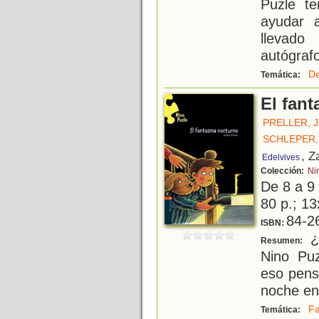
Puzle t
ayudar 
llevad
autógrafo
De
Temática:
El fan
PRELLER, 
SCHLEPER,
, Z
Edelvives
Colección:
Ni
De 8 a 9
80 p.; 13
84-2
ISBN:
¿
Resumen:
Nino Pu
eso pens
noche en
F
Temática: