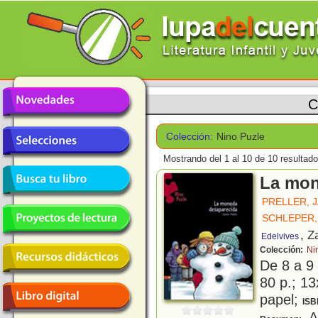
C
Colección:
Nino Puzle
Mostrando del 1 al 10 de 10 resultado
La mon
PRELLER, 
SCHLEPER,
, Z
Edelvives
Colección:
Ni
De 8 a 9
80 p.; 13
papel;
ISB
A