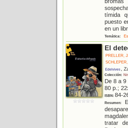
bromas
sospech
tímida 
puesto e
en un lib
Es
Temática:
El dete
PRELLER, 
SCHLEPER,
, Z
Edelvives
Colección:
Ni
De 8 a 9
80 p.; 22
84-2
ISBN:
En
Resumen:
desapar
magdalen
tratar d