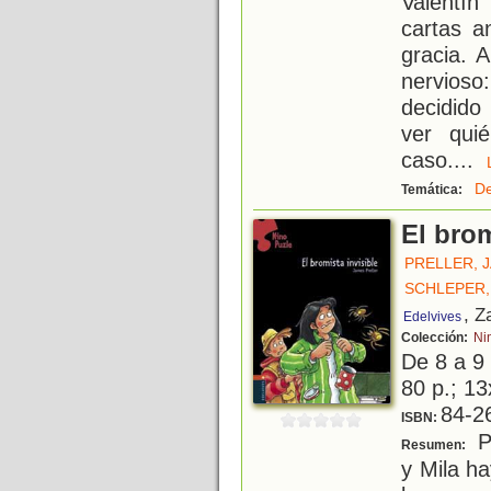
Valentí
cartas a
gracia. 
nervioso
decidido
ver qui
caso.
...
De
Temática:
El brom
PRELLER, 
SCHLEPER,
, Z
Edelvives
Colección:
Ni
De 8 a 9
80 p.; 13
84-2
ISBN:
P
Resumen:
y Mila h