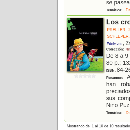
se pasea 
De
Temática:
Los cr
PRELLER, 
SCHLEPER,
, Z
Edelvives
Colección:
Ni
De 8 a 9
80 p.; 13
84-2
ISBN:
A
Resumen:
han rob
preciado
sus comp
Nino Puz
De
Temática:
Mostrando del 1 al 10 de 10 resultado