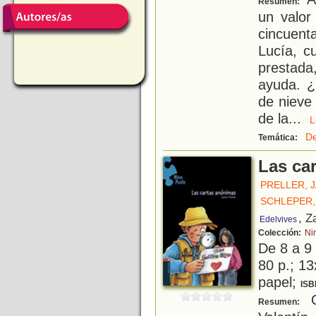
Resumen:
un valor
cincuen
Lucía, c
prestada
ayuda. ¿
de nieve
de la
...
De
Temática:
Las ca
PRELLER, 
SCHLEPER,
, Z
Edelvives
Colección:
Ni
De 8 a 9
80 p.; 13
papel;
ISB
Q
Resumen: