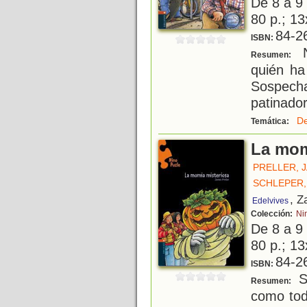
De 8 a 9
80 p.; 13
84-2
ISBN:
N
Resumen:
quién ha
Sospech
patinador
De
Temática:
La mom
PRELLER, 
SCHLEPER,
, Z
Edelvives
Colección:
Ni
De 8 a 9
80 p.; 13
84-2
ISBN:
Se
Resumen:
como tod