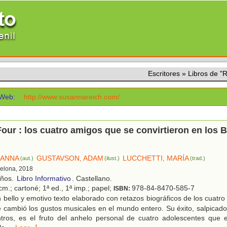
Escritores
»
Libros de 
Web:
http://www.susannareich.com/
our : los cuatro amigos que se convirtieron en los B
SANNA
GUSTAVSON, ADAM
LUCCHETTI, MARÍA
(aut.)
(ilust.)
(trad.)
celona, 2018
años.
Libro Informativo
. Castellano.
m.; cartoné; 1ª ed., 1ª imp.; papel;
978-84-8470-585-7
ISBN:
bello y emotivo texto elaborado con retazos biográficos de los cuat
 cambió los gustos musicales en el mundo entero. Su éxito, salpicado
tros, es el fruto del anhelo personal de cuatro adolescentes que 