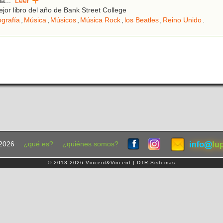
la
...
Leer
jor libro del año de Bank Street College
ografía
,
Música
,
Músicos
,
Música Rock
,
los Beatles
,
Reino Unido
.
2026
¿qué es?
¿quiénes somos?
© 2013-2026 Vincent&Vincent | DTR-Sistemas