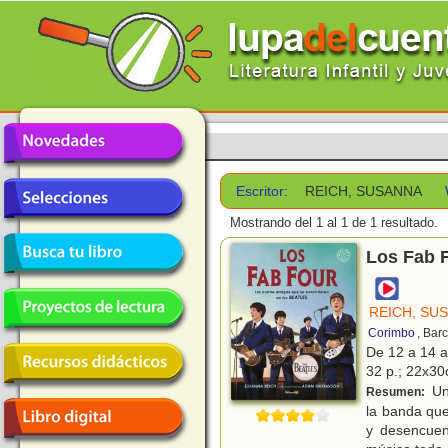
Escritor:
REICH, SUSANNA
Mostrando del 1 al 1 de 1 resultado.
Los Fab F
REICH, SU
Corimbo
, Bar
De 12 a 14 
32 p.; 22x30c
Un 
Resumen:
la banda que
y desencuen