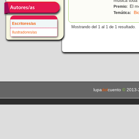
música toda 
El me
Premio:
Bi
Temática:
Escritores/as
Mostrando del 1 al 1 de 1 resultado.
Ilustradores/as
lupa
del
cuento
©
2013-