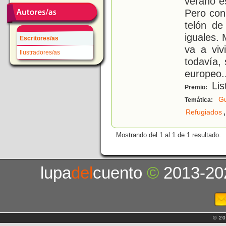
verano e
Pero con
telón de
iguales. 
Escritores/as
va a viv
Ilustradores/as
todavía,
europeo.
Lis
Premio:
Gu
Temática:
,
Refugiados
Mostrando del 1 al 1 de 1 resultado.
lupa
del
cuento
©
2013-20
© 20