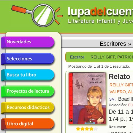
Escritores
»
Escritor:
REILLY GIFF, PATRIC
Mostrando del 1 al 1 de 1 resultado.
Relato
REILLY GIF
VALERO, A
, Boadil
SM
Colección:
El
De 11 a 
174 p.; 1
1
Resumen: