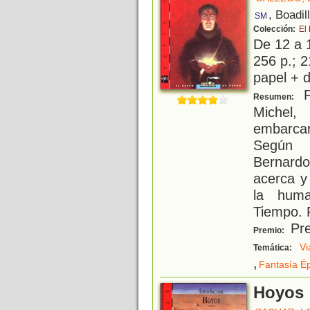
, Boadil
SM
Colección:
El
De 12 a 
256 p.; 2
papel + d
F
Resumen:
Michel,
embarca
Según l
Bernardo
acerca y
la huma
Tiempo. 
Pre
Premio:
Vi
Temática:
,
Fantasía É
Hoyos