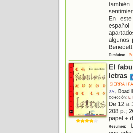
también
sentimie
En este
español 
apartado
algunos
Benedett
Po
Temática:
El fab
letras
SIERRA I F
, Boadil
SM
Colección:
El
De 12 a 
208 p.; 2
papel + d
L
Resumen:
que odia 