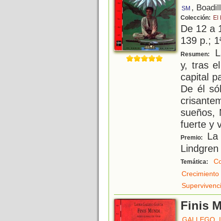
, Boadil
SM
Colección:
El
De 12 a 
139 p.; 1
L
Resumen:
y, tras e
capital 
De él só
crisante
sueños,
fuerte y 
La 
Premio:
Lindgren
Co
Temática:
Crecimiento
Supervivenc
Finis 
GALLEGO, 