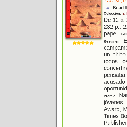
SACHAR, L
, Boadil
SM
Colección:
El
De 12 a 
232 p.; 2
papel;
ISB
E
Resumen:
campame
un chico
todos lo
conver
pensaba
acusado 
oportunid
Nat
Premio:
jóvenes,
Award, Me
Times Boo
Publisher