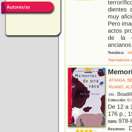
terrorí
dientes 
muy afici
Pero imag
actos pro
de la 
ancianos
Is
Temática:
Narradores 
Memori
ATXAGA, 
RUANO, A
, Boadil
SM
Colección:
El
De 12 a 
176 p.; 1
978-
ISBN:
Di
Resumen: