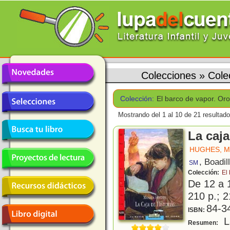
Colecciones
»
Cole
Colección:
El barco de vapor. Oro
Mostrando del 1 al 10 de 21 resultado
La caja
HUGHES, 
, Boadil
SM
Colección:
El
De 12 a 
210 p.; 2
84-3
ISBN:
La
Resumen: