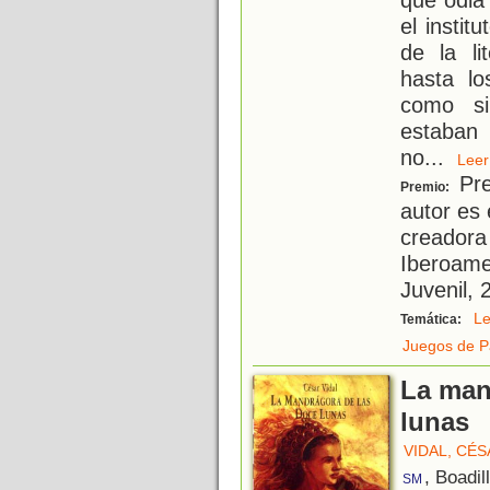
el instit
de la li
hasta lo
como si
estaban 
no
...
Le
Pre
Premio:
autor es 
creadora 
Iberoamer
Juvenil, 
Le
Temática:
Juegos de P
La man
lunas
VIDAL, CÉ
, Boadil
SM