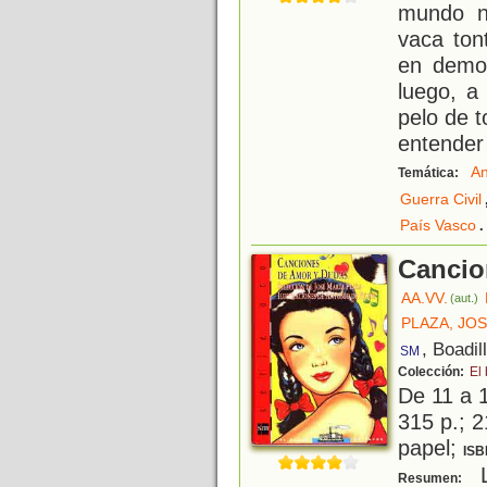
mundo n
vaca ton
en demos
luego, a
pelo de 
entender 
An
Temática:
Guerra Civil
.
País Vasco
Cancio
AA.VV.
(aut.)
PLAZA, JO
, Boadil
SM
Colección:
El
De 11 a 
315 p.; 2
papel;
ISB
L
Resumen: