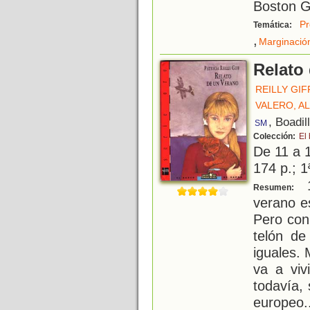
Boston G
Pr
Temática:
,
Marginación
Relato
REILLY GIF
VALERO, A
, Boadil
SM
Colección:
El
De 11 a 
174 p.; 1
1
Resumen:
verano e
Pero con
telón de
iguales. 
va a viv
todavía,
europeo.