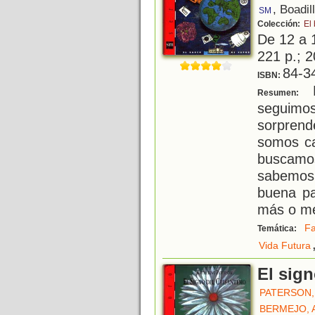
, Boadil
SM
Colección:
El
De 12 a 
221 p.; 2
84-3
ISBN:
E
Resumen:
seguimos
sorpren
somos ca
buscamo
sabemos
buena pa
más o me
Fa
Temática:
Vida Futura
El sig
PATERSON,
BERMEJO, 