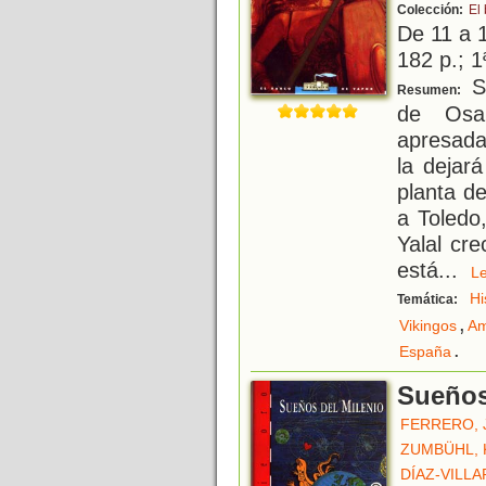
Colección:
El
De 11 a 
182 p.; 1
Si
Resumen:
de Osa,
apresada
la dejar
planta d
a Toledo
Yalal cr
está
...
L
Hi
Temática:
,
Vikingos
Am
.
España
Sueños
FERRERO, 
ZUMBÜHL, 
DÍAZ-VILL