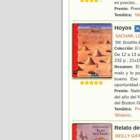
es preciso
...
Prem
Premio:
Vi
Temática:
Hoyos
SACHAR, L
SM
, Boadilla
Colección:
El
De 12 a 13 
232 p.; 21x15
El
Resumen:
malo y lo po
bueno. Eso 
oportunidad d
Natio
Premio:
del año del 
del Boston 
Pr
Temática:
Misterio
.
Relato de
REILLY GIF