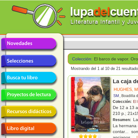
Colección:
El barco de vapor. Oro
Mostrando del 1 al 10 de 21 resultado
La caja d
HUGHES, 
SM
, Boadilla
Colección:
El
De 12 a 13 
210 p.; 21x1
Las
Resumen:
La hermana d
contar... s
ancianos
...