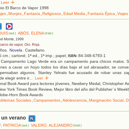
Leer
io El Barco de Vapor 1998
ajes
,
Monjes
,
Fantasía
,
Religiosos
,
Edad Media
,
Fantasía Épica
,
Viajes 
OUIS
ABÓS, ELENA
(aut.)
(trad.)
 del Monte, 1999
 barco de vapor. Oro. Roja
años.
Novela
. Castellano.
 cm.; cartoné; 1ª ed., 1ª imp.; papel;
84-348-6793-1
ISBN:
 Campamento Lago Verde era un campamento para chicos malos. Si
nes a cavar un hoyo todos los días bajo el sol abrasador, se conver
pensaban algunos. Stanley Yelnats fue acusado de robar unas zapa
e elegir entre ir
...
Leer
nal Book Award para lectores jóvenes, Newbery Medal, Christopher Aw
New York Times Book Review, Mejor libro del año del Publisher´s Weekly
Globe-Horn Book Awards
oblemas Sociales
,
Campamentos
,
Adolescencia
,
Marginación Social
,
D
 un verano
F, PATRICIA
VALERO, ALEJANDRO
(aut.)
(trad.)