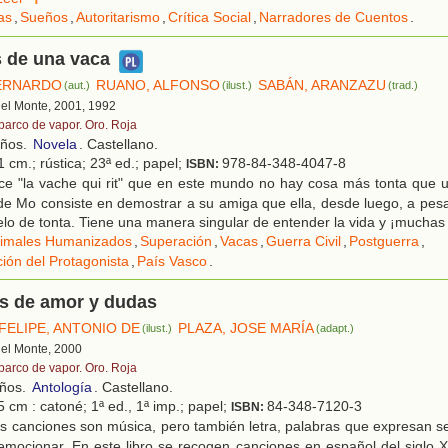
las
,
Sueños
,
Autoritarismo
,
Crítica Social
,
Narradores de Cuentos
.
 de una vaca
BERNARDO
RUANO, ALFONSO
SABÁN, ARANZAZU
(aut.)
(ilust.)
(trad.)
 del Monte, 2001, 1992
 barco de vapor. Oro. Roja
años.
Novela
. Castellano.
 cm.; rústica; 23ª ed.; papel;
978-84-348-4047-8
ISBN:
ce "la vache qui rit" que en este mundo no hay cosa más tonta que u
 de Mo consiste en demostrar a su amiga que ella, desde luego, a pes
pelo de tonta. Tiene una manera singular de entender la vida y ¡muchas 
imales Humanizados
,
Superación
,
Vacas
,
Guerra Civil
,
Postguerra
,
ción del Protagonista
,
País Vasco
.
s de amor y dudas
FELIPE, ANTONIO DE
PLAZA, JOSE MARÍA
(ilust.)
(adapt.)
 del Monte, 2000
 barco de vapor. Oro. Roja
años.
Antología
. Castellano.
 cm : catoné; 1ª ed., 1ª imp.; papel;
84-348-7120-3
ISBN:
s canciones son música, pero también letra, palabras que expresan s
mocionar. En este libro se recogen canciones en español del siglo 