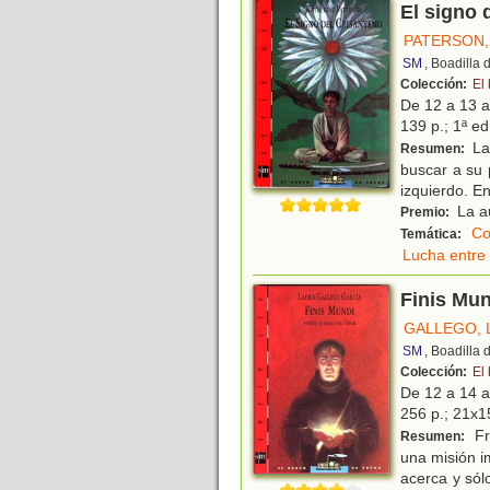
El signo 
PATERSON,
SM
, Boadilla
Colección:
El
De 12 a 13 
139 p.; 1ª ed
La 
Resumen:
buscar a su 
izquierdo. E
La a
Premio:
Co
Temática:
Lucha entre 
Finis Mun
GALLEGO, 
SM
, Boadilla
Colección:
El
De 12 a 14 
256 p.; 21x15
Fr
Resumen:
una misión i
acerca y sól