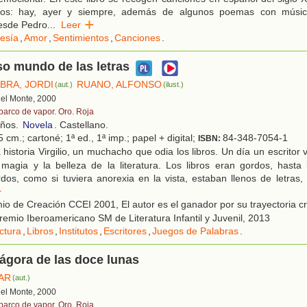
ados: hay, ayer y siempre, además de algunos poemas con músi
Desde Pedro
...
Leer
esía
,
Amor
,
Sentimientos
,
Canciones
.
so mundo de las letras
ABRA, JORDI
RUANO, ALFONSO
(aut.)
(ilust.)
 del Monte, 2000
 barco de vapor. Oro. Roja
años.
Novela
. Castellano.
 cm.; cartoné; 1ª ed., 1ª imp.; papel + digital;
84-348-7054-1
ISBN:
historia Virgilio, un muchacho que odia los libros. Un día un escritor vis
magia y la belleza de la literatura. Los libros eran gordos, hasta 
dos, como si tuviera anorexia en la vista, estaban llenos de letras
r
o de Creación CCEI 2001, El autor es el ganador por su trayectoria cr
Premio Iberoamericano SM de Literatura Infantil y Juvenil, 2013
ctura
,
Libros
,
Institutos
,
Escritores
,
Juegos de Palabras
.
ágora de las doce lunas
SAR
(aut.)
 del Monte, 2000
 barco de vapor. Oro. Roja