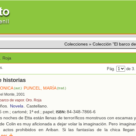
Colecciones
»
Colección "El barco de
. Roja
s.
Pág.
de 3
e historias
MONICA
PUNCEL, MARÍA
(aut.)
(trad.)
 del Monte, 2001
 barco de vapor. Oro. Roja
años.
Novela
. Castellano.
5 cm.; cartoné; 1ª ed.; papel;
84-348-7866-6
ISBN:
 noches de Etta están llenas de terroríficos monstruos con escamas y 
e Colin es muy aficionada a dejar volar la imaginación. Pero imaginar,
on actos prohibidos en Ariban. Si las fantasías de la chica llega
Leer