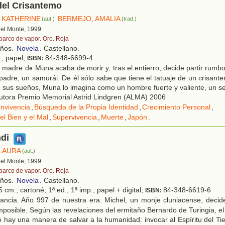
del Crisantemo
 KATHERINE
BERMEJO, AMALIA
(aut.)
(trad.)
 del Monte, 1999
 barco de vapor. Oro. Roja
años.
Novela
. Castellano.
.; papel;
84-348-6699-4
ISBN:
madre de Muna acaba de morir y, tras el entierro, decide partir rumbo 
padre, un samurái. De él sólo sabe que tiene el tatuaje de un crisan
n sus sueños, Muna lo imagina como un hombre fuerte y valiente, un se
utora Premio Memorial Astrid Lindgren (ALMA) 2006
nvivencia
,
Búsqueda de la Propia Identidad
,
Crecimiento Personal
,
el Bien y el Mal
,
Supervivencia
,
Muerte
,
Japón
.
di
LAURA
(aut.)
 del Monte, 1999
 barco de vapor. Oro. Roja
años.
Novela
. Castellano.
 cm.; cartoné; 1ª ed., 1ª imp.; papel + digital;
84-348-6619-6
ISBN:
ancia. Año 997 de nuestra era. Michel, un monje cluniacense, deci
mposible. Según las revelaciones del ermitaño Bernardo de Turingia, el
o hay una manera de salvar a la humanidad: invocar al Espíritu del T