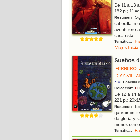
De 11 a 13 
182 p.; 1ª ed
Sig
Resumen:
cabecilla m
aventurero a
casa está
...
Hi
Temática:
Viajes Iniciá
Sueños de
FERRERO, 
DÍAZ-VILL
SM
, Boadilla
Colección:
El
De 12 a 14 
221 p.; 20x1
En
Resumen:
queremos en
de gloria y 
menos como 
Fa
Temática: