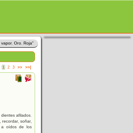
 vapor. Oro. Roja"
.
1
2
3
>>
>>|
dientes afilados.
 recordar, soñar,
n a oídos de los