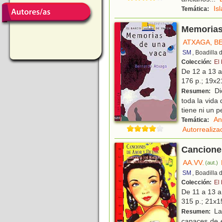
Is
Temática:
Memorias
ATXAGA, 
SM
, Boadilla
Colección:
El
De 12 a 13 
176 p.; 19x21
Di
Resumen:
toda la vida
tiene ni un 
An
Temática:
Autorrealiza
Cancione
AA.VV.
(aut.)
SM
, Boadilla
Colección:
El
De 11 a 13 
315 p.; 21x15
La
Resumen:
capaces de e