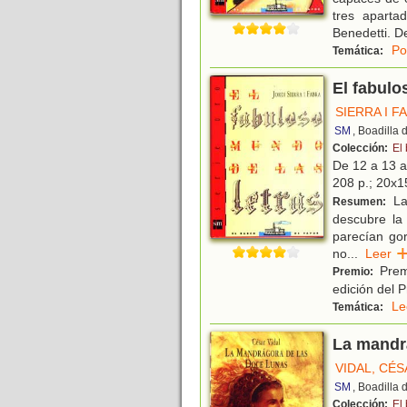
tres apart
Benedetti. 
Po
Temática:
El fabulo
SIERRA I F
SM
, Boadilla
Colección:
El
De 12 a 13 
208 p.; 20x15
La 
Resumen:
descubre la 
parecían gor
no
...
Lee
Premi
Premio:
edición del 
Le
Temática:
La mandr
VIDAL, CÉ
SM
, Boadilla
Colección:
El