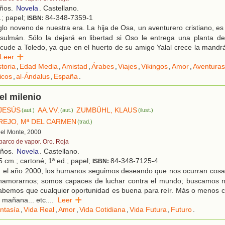
años.
Novela
. Castellano.
.; papel;
84-348-7359-1
ISBN:
lo noveno de nuestra era. La hija de Osa, un aventurero cristiano, e
usulmán. Sólo la dejará en libertad si Oso le entrega una planta d
cude a Toledo, ya que en el huerto de su amigo Yalal crece la mandr
Leer
storia
,
Edad Media
,
Amistad
,
Árabes
,
Viajes
,
Vikingos
,
Amor
,
Aventuras
ticos
,
al-Ándalus
,
España
.
l milenio
JESÚS
AA.VV.
ZUMBÜHL, KLAUS
(aut.)
(aut.)
(ilust.)
AREJO, Mª DEL CARMEN
(trad.)
 del Monte, 2000
 barco de vapor. Oro. Roja
años.
Novela
. Castellano.
5 cm.; cartoné; 1ª ed.; papel;
84-348-7125-4
ISBN:
 el año 2000, los humanos seguimos deseando que nos ocurran cosa
amorarnos; somos capaces de luchar contra el mundo; buscamos 
sabemos que cualquier oportunidad es buena para reír. Más o menos 
mañana... etc.
...
Leer
ntasía
,
Vida Real
,
Amor
,
Vida Cotidiana
,
Vida Futura
,
Futuro
.