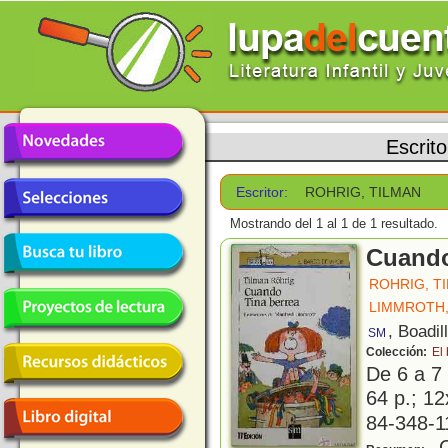
Escrit
Escritor:
ROHRIG, TILMAN
Mostrando del 1 al 1 de 1 resultado.
Cuando
ROHRIG, T
LIMMROTH
, Boadil
SM
Colección:
El
De 6 a 7
64 p.; 12
84-348-1
C