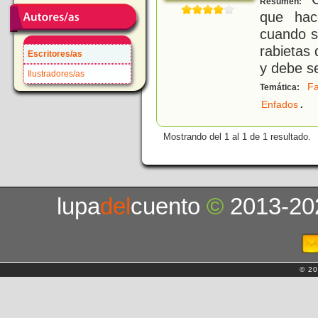
Resumen:
que hac
cuando s
rabietas
Escritores/as
y debe se
Ilustradores/as
Fa
Temática:
.
Enfados
Mostrando del 1 al 1 de 1 resultado.
lupa
del
cuento
©
2013-20
© 20