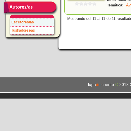
Av
Temática:
Mostrando del 11 al 11 de 11 resultad
Escritores/as
Ilustradores/as
lupa
del
cuento
©
2013-