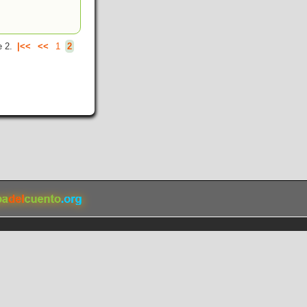
 2.
|<<
<<
1
2