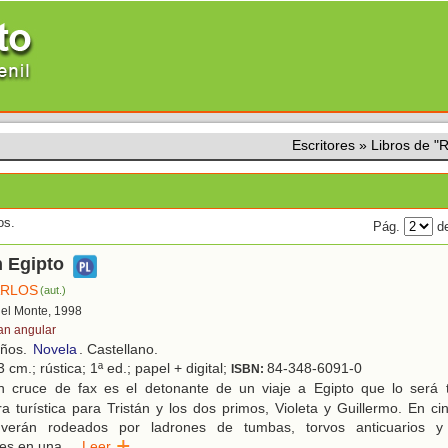
Escritores
»
Libros de 
os.
Pág.
de
n Egipto
ARLOS
(aut.)
 del Monte, 1998
an angular
años.
Novela
. Castellano.
 cm.; rústica; 1ª ed.; papel + digital;
84-348-6091-0
ISBN:
 cruce de fax es el detonante de un viaje a Egipto que lo será
a turística para Tristán y los dos primos, Violeta y Guillermo. En cin
verán rodeados por ladrones de tumbas, torvos anticuarios y 
les en una
...
Leer