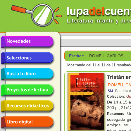
Escritor:
ROMEU, CARLOS
Mostrando del 11 al 11 de 11 resultad
Tristán e
ROMEU, C
SM
, Boadilla
Colección:
Gr
De 14 a 15 
200 p.; 21x13
Un
Resumen:
sosegada gir
amigos se 
internaciona