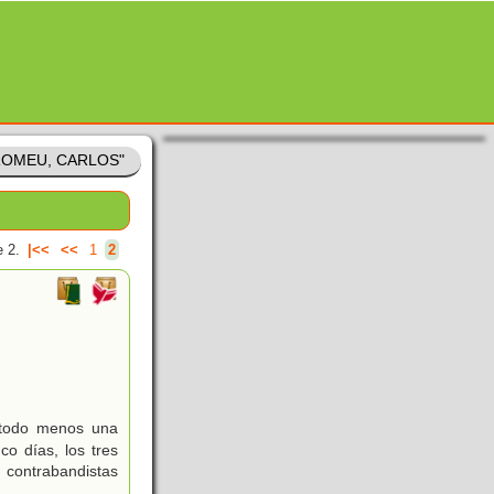
"ROMEU, CARLOS"
 2.
|<<
<<
1
2
 todo menos una
co días, los tres
contrabandistas