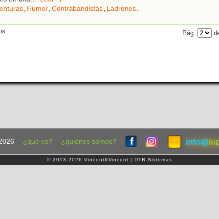
enturas
,
Humor
,
Contrabandistas
,
Ladrones
.
os.
Pág.
de
2026
¿qué es?
¿quiénes somos?
© 2013-2026 Vincent&Vincent | DTR-Sistemas