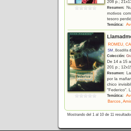
208 p.; 21x13
Nu
Resumen:
motivos como
tesoro perdi
Av
Temática:
Llamadme
ROMEU, C
SM
, Boadilla
Colección:
Gr
De 14 a 15 
201 p.; 12x19
La
Resumen:
por la mañan
chico invisi
"Federico". 
Av
Temática:
Barcos
,
Ami
Mostrando del 1 al 10 de 11 resultado