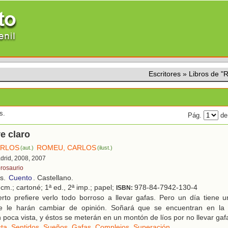
Escritores
»
Libros de 
s.
Pág.
de
ve claro
ARLOS
ROMEU, CARLOS
(aut.)
(ilust.)
adrid, 2008, 2007
brosaurio
os.
Cuento
. Castellano.
cm.; cartoné; 1ª ed., 2ª imp.; papel;
978-84-7942-130-4
ISBN:
rto prefiere verlo todo borroso a llevar gafas. Pero un día tiene
e le harán cambiar de opinión. Soñará que se encuentran en la p
 poca vista, y éstos se meterán en un montón de líos por no llevar gaf
sta
,
Sentidos
,
Sueños
,
Gafas
,
Complejos
,
Superación
.