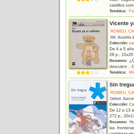
castillos co
Fa
Temática:
Vicente y
ROMEU, C
SM
, Boadilla
Colección:
Lo
De 4 a 5 añ
28 p.; 15x20 
¿Q
Resumen:
descubrir... 
Mi
Temática:
Sin tregu
ROMEU, C
Oxford
, Barce
Colección:
Ca
De 12 a 13 
272 p.; 20x13
Hu
Resumen:
las fronter
comienza en 