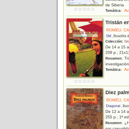
de Siberia.
Av
Temática:
Tristán e
ROMEU, C
SM
, Boadilla
Colección:
Gr
De 14 a 15 
208 p.; 21x13
Tri
Resumen:
investigación
Av
Temática:
Diez pal
ROMEU, C
Diagonal
, Ba
De 12 a 14 
255 p.; 1ª ed
¿H
Resumen:
por casualid