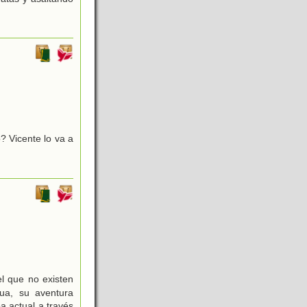
? Vicente lo va a
l que no existen
gua, su aventura
a actual a través