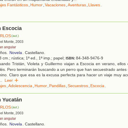
ajes Fantásticos
,
Humor
,
Vacaciones
,
Aventuras
,
Llaves
.
n Escocia
ARLOS
(aut.)
 del Monte, 2003
an angular
años.
Novela
. Castellano.
 cm.; rústica; 1ª ed., 1ª imp.; papel;
84-348-9476-9
ISBN:
ando Tristán, Violeta y Guillermo viajan a Escocia en verano, ellos
lés. Pero terminarán buscando a un perro que han secuestrado antes 
ino. Claro que esa es la excusa perfecta para hacer un viaje muy ac
..
Leer
ajes
,
Adolescencia
,
Humor
,
Pandillas
,
Secuestros
,
Escocia
.
n Yucatán
ARLOS
(aut.)
 del Monte, 2003
an angular
años.
Novela
. Castellano.