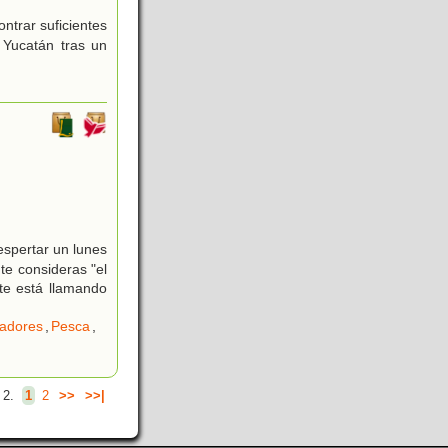
trar suficientes
 Yucatán tras un
espertar un lunes
te consideras "el
 te está llamando
adores
,
Pesca
,
 2.
1
2
>>
>>|