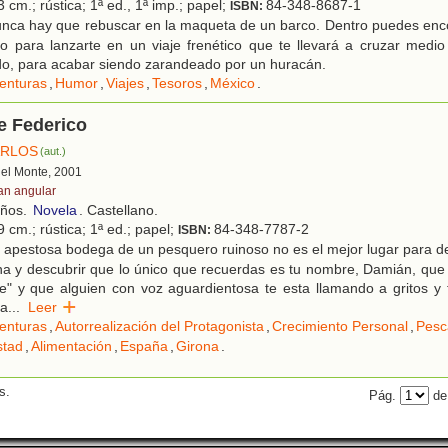
 cm.; rústica; 1ª ed., 1ª imp.; papel;
84-348-8687-1
ISBN:
nca hay que rebuscar en la maqueta de un barco. Dentro puedes encon
 para lanzarte en un viaje frenético que te llevará a cruzar medio
do, para acabar siendo zarandeado por un huracán.
enturas
,
Humor
,
Viajes
,
Tesoros
,
México
.
 Federico
ARLOS
(aut.)
 del Monte, 2001
an angular
años.
Novela
. Castellano.
 cm.; rústica; 1ª ed.; papel;
84-348-7787-2
ISBN:
 apestosa bodega de un pesquero ruinoso no es el mejor lugar para d
a y descubrir que lo único que recuerdas es tu nombre, Damián, que 
ble" y que alguien con voz aguardientosa te esta llamando a gritos y
La
...
Leer
enturas
,
Autorrealización del Protagonista
,
Crecimiento Personal
,
Pesc
stad
,
Alimentación
,
España
,
Girona
.
s.
Pág.
de