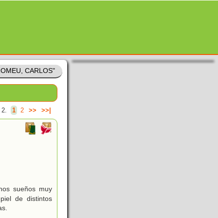
"ROMEU, CARLOS"
 2.
1
2
>>
>>|
 unos sueños muy
iel de distintos
as.