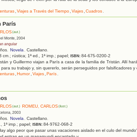
enturas
,
Viajes a Través del Tiempo
,
Viajes
,
Cuadros
.
n París
ARLOS
(aut.)
 del Monte, 2004
an angular
años.
Novela
. Castellano.
 cm.; rústica; 1ª ed., 1ª imp.; papel;
84-675-0200-2
ISBN:
stán y Guillermo viajan a París a casa de la familia de Tristán. Allí ha
 para su trabajo y, sin quererlo, serán perseguidos por falsificadores y
enturas
,
Humor
,
Viajes
,
París
.
mos
ARLOS
ROMEU, CARLOS
(aut.)
(ilust.)
rcelona, 2003
años.
Novela
. Castellano.
., 1ª imp.; papel;
84-9762-068-2
ISBN:
ay algo peor que pasar unas vacaciones aislado en el culo del mundo
ad entran en un mapamundi encantado y...