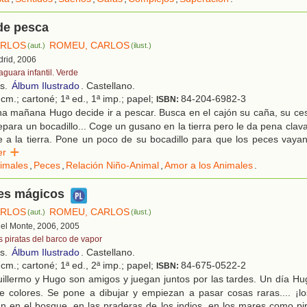
de pesca
ARLOS
ROMEU, CARLOS
(aut.)
(ilust.)
drid, 2006
aguara infantil. Verde
os.
Álbum Ilustrado
. Castellano.
cm.; cartoné; 1ª ed., 1ª imp.; papel;
84-204-6982-3
ISBN:
a mañana Hugo decide ir a pescar. Busca en el cajón su caña, su ces
epara un bocadillo... Coge un gusano en la tierra pero le da pena clava
e a la tierra. Pone un poco de su bocadillo para que los peces vaya
eer
imales
,
Peces
,
Relación Niño-Animal
,
Amor a los Animales
.
ces mágicos
ARLOS
ROMEU, CARLOS
(aut.)
(ilust.)
 del Monte, 2006, 2005
s piratas del barco de vapor
os.
Álbum Ilustrado
. Castellano.
cm.; cartoné; 1ª ed., 2ª imp.; papel;
84-675-0522-2
ISBN:
illermo y Hugo son amigos y juegan juntos por las tardes. Un día Hu
e colores. Se pone a dibujar y empiezan a pasar cosas raras.... ¡lo
án en el bosque, en las praderas de los indios, en los mares como pi