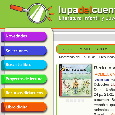
Escritor:
ROMEU, CARLOS
Mostrando del 1 al 10 de 11 resultado
Berto lo 
ROMEU, C
Macmillan
, M
Colección:
Li
De 4 a 6 añ
24 p.; 21x21 
Be
Resumen:
extraños qu
animales con
Vi
Temática: