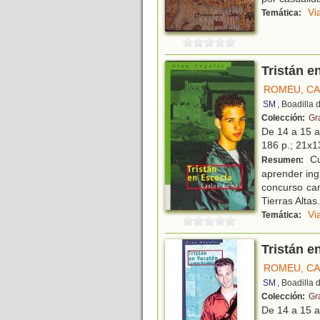
Vi
Temática:
Tristán e
ROMEU, C
SM
, Boadilla
Colección:
Gr
De 14 a 15 
186 p.; 21x13
Cu
Resumen:
aprender ing
concurso can
Tierras Altas
.
Vi
Temática:
Tristán e
ROMEU, C
SM
, Boadilla
Colección:
Gr
De 14 a 15 