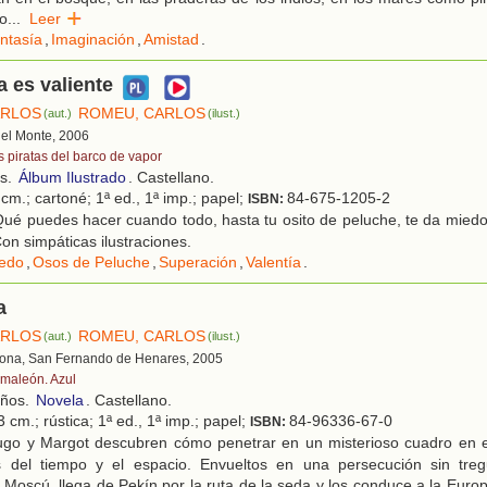
mo
...
Leer
ntasía
,
Imaginación
,
Amistad
.
a es valiente
ARLOS
ROMEU, CARLOS
(aut.)
(ilust.)
 del Monte, 2006
s piratas del barco de vapor
os.
Álbum Ilustrado
. Castellano.
cm.; cartoné; 1ª ed., 1ª imp.; papel;
84-675-1205-2
ISBN:
ué puedes hacer cuando todo, hasta tu osito de peluche, te da miedo
Con simpáticas ilustraciones.
edo
,
Osos de Peluche
,
Superación
,
Valentía
.
a
ARLOS
ROMEU, CARLOS
(aut.)
(ilust.)
lona, San Fernando de Henares, 2005
maleón. Azul
años.
Novela
. Castellano.
 cm.; rústica; 1ª ed., 1ª imp.; papel;
84-96336-67-0
ISBN:
go y Margot descubren cómo penetrar en un misterioso cuadro en e
as del tiempo y el espacio. Envueltos en una persecución sin tre
Moscú, llega de Pekín por la ruta de la seda y los conduce a la Europ