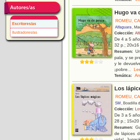
Hugo va 
ROMEU, C
Escritores/as
Alfaguara
, Ma
Ilustradores/as
Colección:
Alf
De 4 a 5 añ
32 p.; 20x16 
Un
Resumen:
pala, y se pr
y le devuelv
¡pobre
...
L
An
Temática:
Los lápi
ROMEU, C
SM
, Boadilla
Colección:
Lo
De 3 a 5 añ
28 p.; 15x20 
Gu
Resumen:
de lápices d
vida!. Jugar