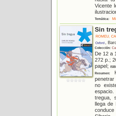
Vicente 
ilustraci
M
Temática:
Sin tr
ROMEU, C
, Bar
Oxford
Colección:
Ca
De 12 a 
272 p.; 2
papel;
ISB
H
Resumen:
penetrar
no exist
espacio.
tregua,
llega de
conduce