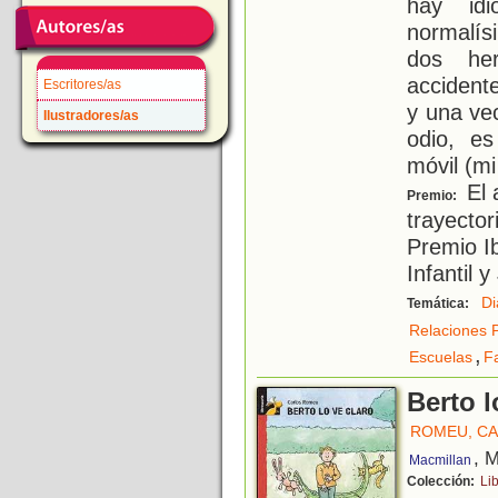
hay id
normalís
dos he
accident
Escritores/as
y una vec
Ilustradores/as
odio, e
móvil (mi
El 
Premio:
trayector
Premio I
Infantil 
Di
Temática:
Relaciones 
,
Escuelas
F
Berto l
ROMEU, C
, 
Macmillan
Colección:
Li