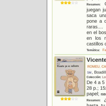
G
Resumen:
juegan j
saca una
pone a d
raras....
en el bos
en los 
castillos
Fa
Temática:
Vicente
ROMEU, C
, Boadil
SM
Colección:
Lo
De 4 a 5
28 p.; 15
papel;
ISB
¿
Resumen:
hasta tu