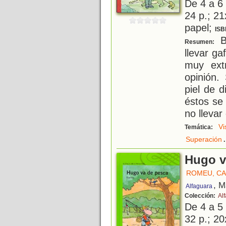
De 4 a 6
24 p.; 21
papel;
ISB
Be
Resumen:
llevar g
muy ext
opinión.
piel de d
éstos se
no llevar
Vi
Temática:
.
Superación
Hugo v
ROMEU, C
, M
Alfaguara
Colección:
Alf
De 4 a 5
32 p.; 20