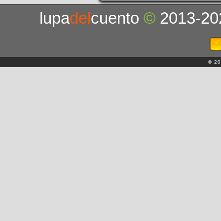
lupa
del
cuento
©
2013-20
© 20