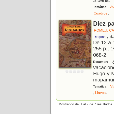
Siberia.
Av
Temática:
.
Cuadros
Diez p
ROMEU, C
, B
Diagonal
De 12 a 
255 p.; 1
068-2
¿
Resumen:
vacacion
Hugo y M
mapamund
Vi
Temática:
,
.
Llaves
Mostrando del 1 al 7 de 7 resultados.