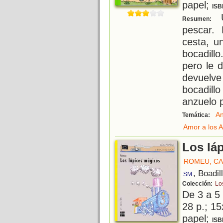
papel;
ISB
U
Resumen:
pescar.
cesta, u
bocadill
pero le 
devuelve
bocadil
anzuelo 
An
Temática:
Amor a los 
Los lá
ROMEU, C
, Boadil
SM
Colección:
Lo
De 3 a 5
28 p.; 15
papel;
ISB