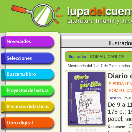
Ilustrado
Ilustrador:
ROMEU, CARLOS
Mostrando del 1 al 7 de 7 resultados.
Diario 
SIERRA I F
ROMEU, C
, Ba
Destino
De 9 a 1
176 p.; 1
papel;
ISB
S
Resumen: