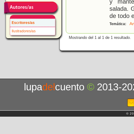
y mante
salada. 
de todo 
Escritores/as
An
Temática:
Ilustradores/as
Mostrando del 1 al 1 de 1 resultado.
lupa
del
cuento
©
2013-20
© 20