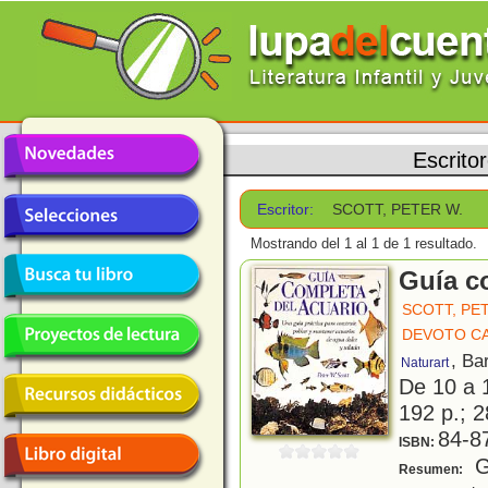
Escrito
Escritor:
SCOTT, PETER W.
Mostrando del 1 al 1 de 1 resultado.
Guía c
SCOTT, PE
DEVOTO CA
, Ba
Naturart
De 10 a 
192 p.; 2
84-8
ISBN:
Gu
Resumen: