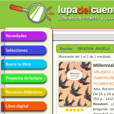
Escritor:
SEGOVIA, ÁNGELA
Mostrando del 1 al 1 de 1 resultado.
Millennia
VELASCO, 
GARCÍA FAE
FLORES RO
Alba
, Barcelo
De 15 a 16 
352 p.; 14x21
¿D
Resumen:
pregunta s
descubrir qu