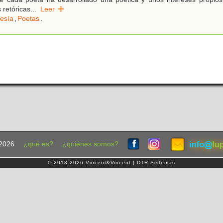
 retóricas
...
Leer
esía
,
Poetas
.
2026
¿qué es?
¿quiénes somos?
© 2013-2026 Vincent&Vincent | DTR-Sistemas