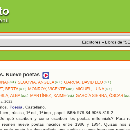
Escritores
»
Libros de "
ls. Nueve poetas
UNAI
SEGOVIA, ÁNGELA
GARCÍA, DAVID LEO
(aut.)
(aut.)
(aut.)
T, BERTA
MONROY, VICENTE
MIGUEL, LUNA
(aut.)
(aut.)
(aut.)
BLA, ALBA
MARTÍNEZ, XAIME
GARCÍA SIERRA, ÓSCAR
(aut.)
(aut.)
(aut
na, 2022
años.
Poesía
. Castellano.
 cm.; rústica; 1ª ed., 1ª imp.; papel;
978-84-9065-819-2
ISBN:
e qué escriben y cómo escriben los poetas millennials? Para r
e reúnen nueve poetas nacidos entre 1986 y 1994. Quizás nos 
e cada poeta ha desarrollado una poética y unos intereses propios,