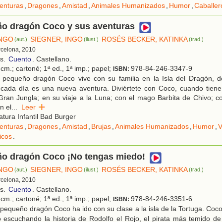
enturas
,
Dragones
,
Amistad
,
Animales Humanizados
,
Humor
,
Caballer
ño dragón Coco y sus aventuras
INGO
SIEGNER, INGO
ROSÉS BECKER, KATINKA
(aut.)
(ilust.)
(trad.)
rcelona, 2010
os.
Cuento
. Castellano.
cm.; cartoné; 1ª ed., 1ª imp.; papel;
978-84-246-3347-9
ISBN:
 pequeño dragón Coco vive con su familia en la Isla del Dragón, 
y cada día es una nueva aventura. Diviértete con Coco, cuando tien
 Gran Jungla; en su viaje a la Luna; con el mago Barbita de Chivo; c
n el
...
Leer
atura Infantil Bad Burger
enturas
,
Dragones
,
Amistad
,
Brujas
,
Animales Humanizados
,
Humor
,
V
ticos
.
ño dragón Coco ¡No tengas miedo!
INGO
SIEGNER, INGO
ROSÉS BECKER, KATINKA
(aut.)
(ilust.)
(trad.)
rcelona, 2010
os.
Cuento
. Castellano.
cm.; cartoné; 1ª ed., 1ª imp.; papel;
978-84-246-3351-6
ISBN:
pequeño dragón Coco ha ido con su clase a la isla de la Tortuga. Coc
o escuchando la historia de Rodolfo el Rojo, el pirata más temido de