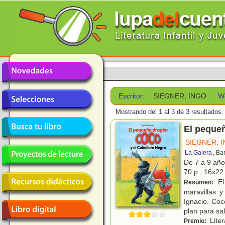
Escritor:
SIEGNER, INGO
W
Mostrando del 1 al 3 de 3 resultados.
El peque
SIEGNER, 
La Galera
, Ba
De 7 a 9 añ
70 p.; 16x22 
El
Resumen:
maravillas 
Ignacio. Coc
plan para sa
Liter
Premio: