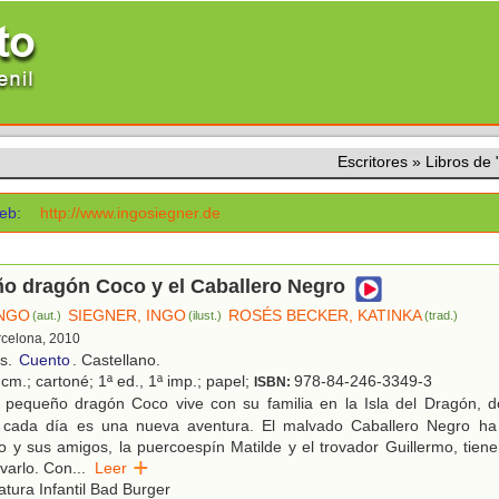
Escritores
»
Libros de
eb:
http://www.ingosiegner.de
ño dragón Coco y el Caballero Negro
INGO
SIEGNER, INGO
ROSÉS BECKER, KATINKA
(aut.)
(ilust.)
(trad.)
rcelona, 2010
os.
Cuento
. Castellano.
cm.; cartoné; 1ª ed., 1ª imp.; papel;
978-84-246-3349-3
ISBN:
 pequeño dragón Coco vive con su familia en la Isla del Dragón, 
y cada día es una nueva aventura. El malvado Caballero Negro ha
o y sus amigos, la puercoespín Matilde y el trovador Guillermo, tie
lvarlo. Con
...
Leer
atura Infantil Bad Burger