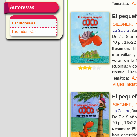
Av
Temática:
El peque
Escritores/as
SIEGNER, 
La Galera
, Ba
Ilustradores/as
De 7 a 9 añ
70 p.; 16x22 
El
Resumen:
maravillas 
volar; en la
Rubinia; y co
Liter
Premio:
Av
Temática:
Viajes Iniciá
El peque
SIEGNER, 
La Galera
, Ba
De 7 a 9 añ
70 p.; 16x22 
El 
Resumen:
han divertid