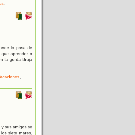
os
.
donde lo pasa de
e que aprender a
on la gorda Bruja
acaciones
,
o y sus amigos se
 los siete mares,