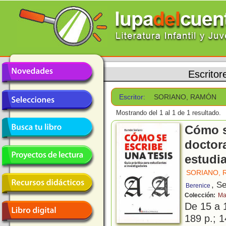
Escritor
Escritor:
SORIANO, RAMÓN
Mostrando del 1 al 1 de 1 resultado.
Cómo s
doctora
estudi
SORIANO,
, Se
Berenice
Colección:
Ma
De 15 a 
189 p.; 1