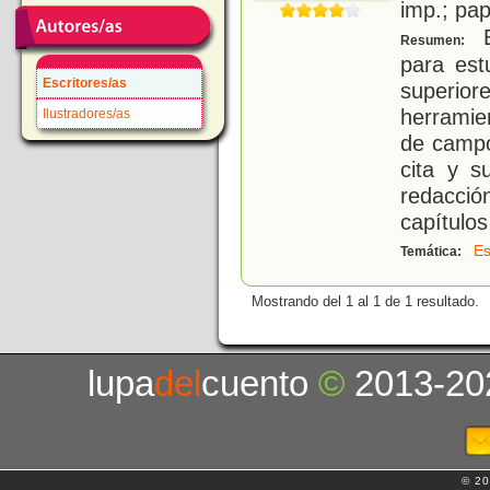
imp.; pa
E
Resumen:
para est
Escritores/as
superio
herramie
Ilustradores/as
de campo
cita y s
redacci
capítulos
Es
Temática:
Mostrando del 1 al 1 de 1 resultado.
lupa
del
cuento
©
2013-20
© 20