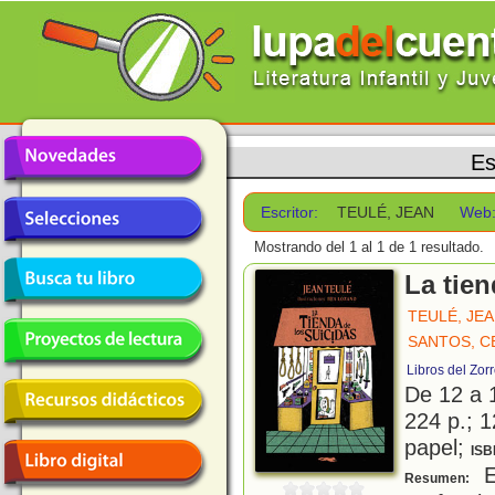
Es
Escritor:
TEULÉ, JEAN
Web
Mostrando del 1 al 1 de 1 resultado.
La tien
TEULÉ, JE
SANTOS, C
Libros del Zor
De 12 a 
224 p.; 1
papel;
ISB
En
Resumen: