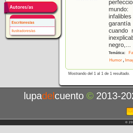
perfecci
mundo: 
infalibl
garantía
Escritores/as
cuando n
Ilustradores/as
inexplic
negro,
...
Fa
Temática:
,
Humor
Ima
Mostrando del 1 al 1 de 1 resultado.
lupa
del
cuento
©
2013-20
© 20