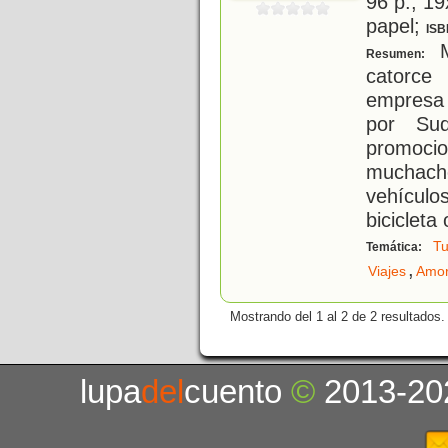
96 p.; 19
papel;
ISB
M
Resumen:
catorce
empresa 
por Sud
promoci
muchach
vehículo
bicicleta
Tu
Temática:
,
Viajes
Amor
Mostrando del 1 al 2 de 2 resultados.
lupa
del
cuento
©
2013-20