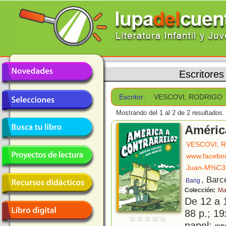
Escritores
Escritor:
VESCOVI, RODRIGO
Mostrando del 1 al 2 de 2 resultados.
América
VESCOVI, 
www.facebo
Juan-M%C3
, Barc
Bang
Colección:
Ma
De 12 a 
88 p.; 19
papel;