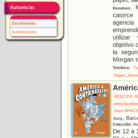
ISB
M
Resumen:
catorce
agenci
Escritores/as
emprende
Ilustradores/as
utiliza
objetivo 
la segun
Morgan t
Tu
Temática:
,
Viajes
Amor
América
VESCOVI, 
www.facebo
Juan-M%C3
, Barc
Bang
Colección:
Ma
De 12 a 