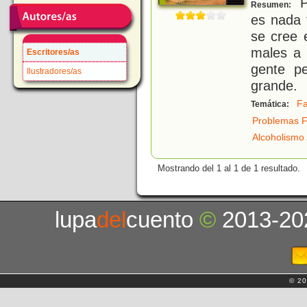
P
Resumen:
es nada 
se cree 
males a 
Escritores/as
gente pe
Ilustradores/as
grande.
F
Temática:
Problemas F
Alcoholismo
Mostrando del 1 al 1 de 1 resultado.
lupa
del
cuento
©
2013-20
© 20