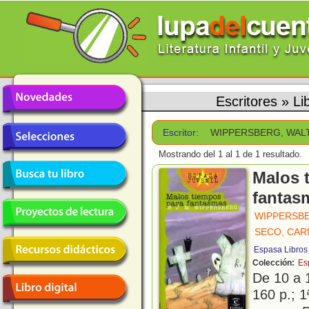
Escritores
»
Li
Escritor:
WIPPERSBERG, WAL
Mostrando del 1 al 1 de 1 resultado.
Malos 
fantas
WIPPERSBE
SECO, CA
Espasa Libros
Colección:
Es
De 10 a 
160 p.; 1