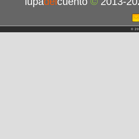
lupa
del
cuento
©
2013-20
© 20