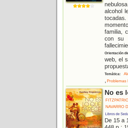
nebulos
alcohol 
tocadas
momentos
familia,
con su p
fallecimi
Orientación di
web, el s
propuesta
Al
Temática:
,
Problemas 
No es 
FITZPATRI
NAVARRO D
Libros de Sed
De 15 a 
448 p.; 1