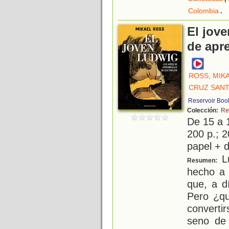
.
Colombia
El jov
de apr
ROSS, MIK
CRUZ SANT
Reservoir Boo
Colección:
Re
De 15 a 
200 p.; 2
papel + d
Lu
Resumen:
hecho a 
que, a d
Pero ¿qu
convert
seno de 