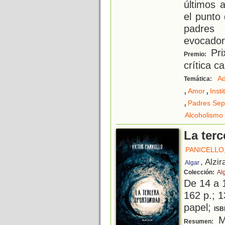
últimos 
el punto
padres
evocador
Pri
Premio:
crítica c
Ad
Temática:
,
,
Amor
Insti
,
Padres Sep
Alcoholismo
La ter
PANICELLO
, Alzir
Algar
Colección:
Al
De 14 a 
162 p.; 1
papel;
ISB
Ma
Resumen: