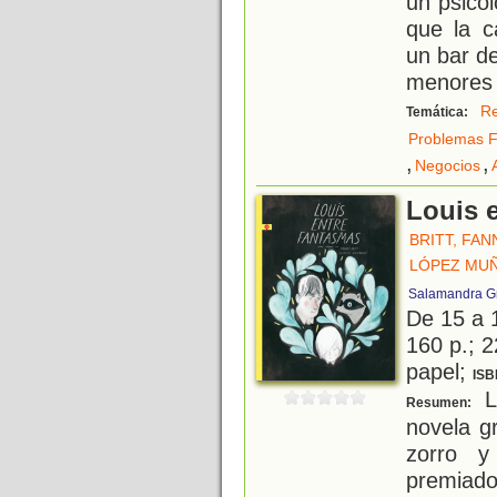
un psicól
que la c
un bar de
menores 
Re
Temática:
Problemas F
,
,
Negocios
Louis 
BRITT, FAN
LÓPEZ MUÑ
Salamandra G
De 15 a 
160 p.; 2
papel;
ISB
L
Resumen:
novela g
zorro 
premiado