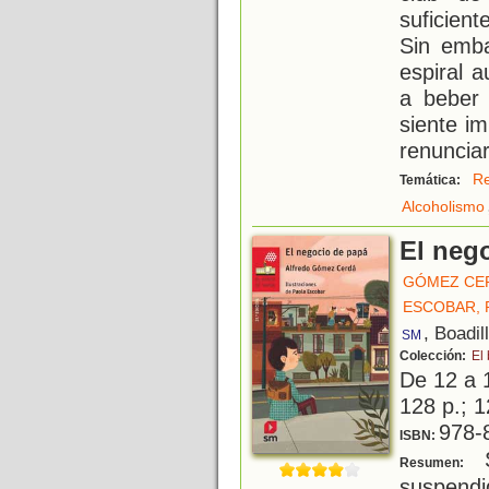
suficien
Sin emb
espiral 
a beber 
siente i
renunciar
Re
Temática:
Alcoholismo
El neg
GÓMEZ CE
ESCOBAR, 
, Boadil
SM
Colección:
El
De 12 a 
128 p.; 1
978-
ISBN:
S
Resumen:
suspendi