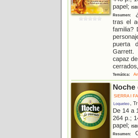
papel;
ISB
¿
Resumen:
tras el 
familia?
persona
puerta 
Garrett
capaz de
cerrados
A
Temática:
Noche 
SIERRA I F
, T
Loqueleo
De 14 a 
264 p.; 1
papel;
ISB
C
Resumen: