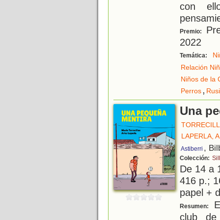
con el
pensamie
Pre
Premio:
2022
Ni
Temática:
Relación Ni
Niños de la 
,
Perros
Rus
Una pe
TORRECILL
LAPERLA, 
, Bi
Astiberri
Colección:
Sil
De 14 a 
416 p.; 1
papel + d
E
Resumen:
club de 