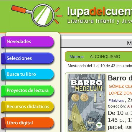
M
Materia:
ALCOHOLISMO
Mostrando del 1 al 10 de 43 resultado
Barro 
GÓMEZ CE
LÓPEZ DOM
, Z
Edelvives
Colección:
Al
De 10 a 
146 p.; 1
papel;
ISB