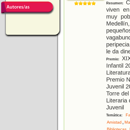
Ca
Resumen:
viven e
muy pob
Medellín
pequeños
vagabu
peripeci
le da din
XIX
Premio:
Infantil 
Literatu
Premio Na
Juvenil 
Torre del
Literaria 
Juvenil
Fa
Temática:
,
Amistad
Ma
,
Bibliotecas