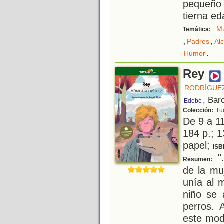
pequeño 
tierna ed
Mú
Temática:
,
,
Padres
Al
.
Humor
Rey
RODRÍGUEZ
, Bar
Edebé
Colección:
Tu
De 9 a 1
184 p.; 1
papel;
ISB
"
Resumen:
de la mu
unía al 
niño se 
perros. 
este mod