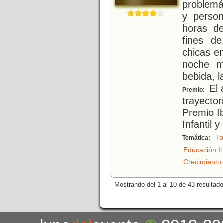
problemá
y perso
horas de
fines d
chicas e
noche m
bebida, l
El 
Premio:
trayector
Premio I
Infantil 
To
Temática:
Educación In
Crecimiento
Mostrando del 1 al 10 de 43 resultado