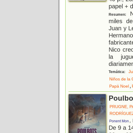
papel + d
N
Resumen:
miles de
Juan y L
Hermano
fabrican
Nico cre
la jug
diariame
Ju
Temática:
Niños de la 
,
Papá Noel
Poulbo
PRUGNE, P
RODRÍGUEZ
,
Ponent Mon
De 9 a 1