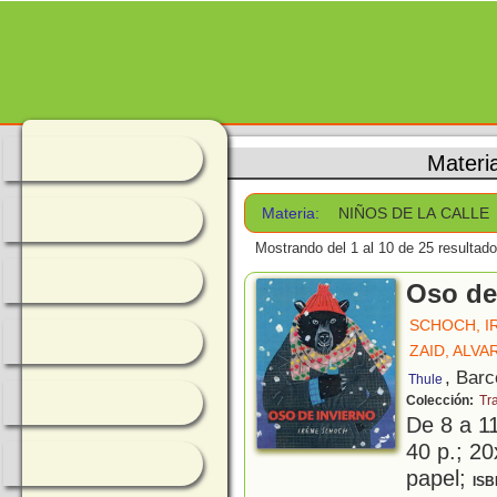
Materi
Materia:
NIÑOS DE LA CALLE
Mostrando del 1 al 10 de 25 resultado
Oso de
SCHOCH, I
ZAID, ALVA
, Barc
Thule
Colección:
Tr
De 8 a 1
40 p.; 20
papel;
ISB