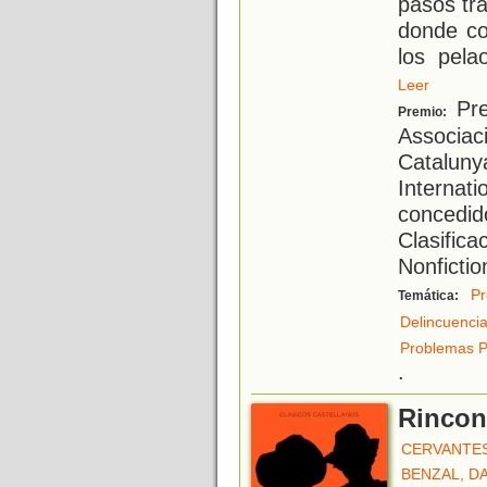
pasos tra
donde co
los pela
Leer
Pre
Premio:
Associaci
Catalunya
Internati
concedid
Clasifica
Nonfictio
Pr
Temática:
Delincuenci
Problemas P
.
Rincone
CERVANTES
BENZAL, D