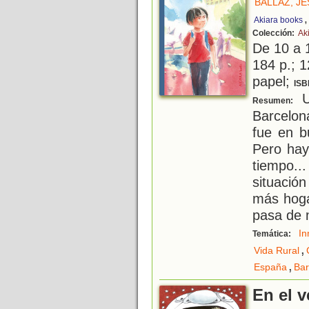
BALLAZ, J
Akiara books
Colección:
Ak
De 10 a 
184 p.; 1
papel;
ISB
U
Resumen:
Barcelo
fue en b
Pero hay
tiempo.
situació
más hoga
pasa de
In
Temática:
,
Vida Rural
,
España
Bar
En el 