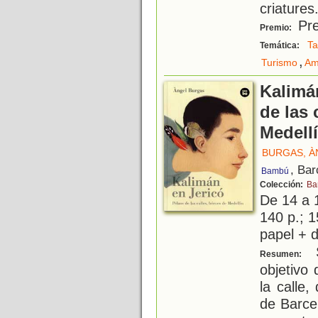
criatures
Pre
Premio:
Ta
Temática:
,
Turismo
Am
Kalimán
de las 
Medell
BURGAS, À
, Bar
Bambú
Colección:
Ba
De 14 a 
140 p.; 1
papel + d
S
Resumen:
objetivo
la calle
de Barce