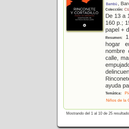
, Bar
Bambú
Colección:
Cl
De 13 a 
160 p.; 1
papel + d
10
Resumen:
hogar e
nombre 
calle, m
empujad
delincue
Rinconet
ayuda par
Pí
Temática:
Niños de la 
Mostrando del 1 al 10 de 25 resultado