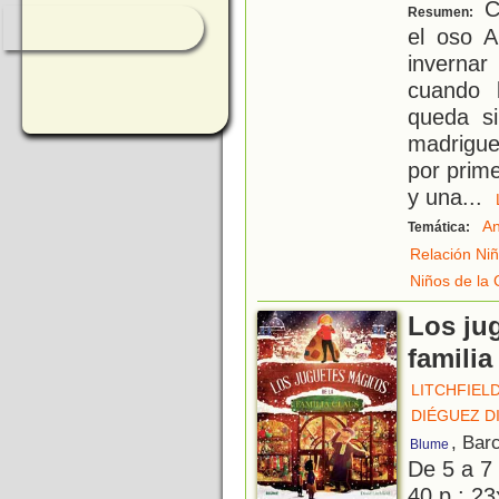
Co
Resumen:
el oso A
invernar
cuando 
queda si
madrigue
por prim
y una
...
An
Temática:
Relación Ni
Niños de la 
Los ju
familia
LITCHFIELD
DIÉGUEZ D
, Bar
Blume
De 5 a 7
40 p.; 23