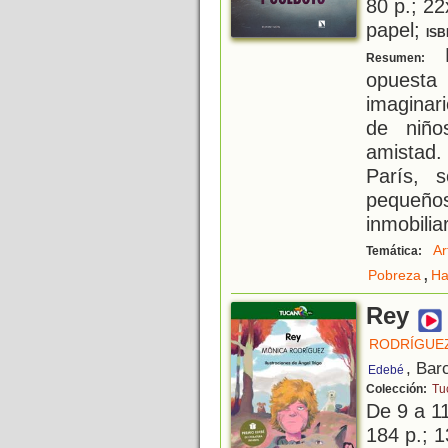
80 p.; 22
papel;
ISB
P
Resumen:
opuesta
imaginari
de niñ
amistad.
París, 
pequeños
inmobilia
Ar
Temática:
,
Pobreza
Ha
Rey
RODRÍGUEZ
, Bar
Edebé
Colección:
Tu
De 9 a 1
184 p.; 1