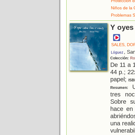
Protección 
Niños de la 
Problemas S
Y oyes 
SALES, DO
, Sa
Lóguez
Colección:
Ro
De 11 a 
44 p.; 22
papel;
ISB
U
Resumen:
tres noc
Sobre su
hace en 
abriéndo
una real
vulnerab