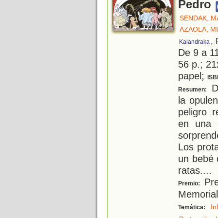
Pedro
SENDAK, M
AZAOLA, M
,
Kalandraka
De 9 a 1
56 p.; 21
papel;
ISB
De
Resumen:
la opule
peligro 
en una 
sorprend
Los prot
un bebé 
ratas.
...
Pre
Premio:
Memorial
In
Temática: