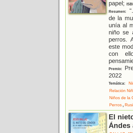
papel;
ISB
"
Resumen:
de la mu
unía al 
niño se 
perros. 
este mod
con el
pensamie
Pre
Premio:
2022
Ni
Temática:
Relación Ni
Niños de la 
,
Perros
Rus
El niet
Ándes 