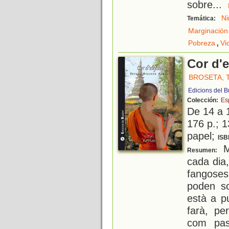
sobre
...
Ni
Temática:
Marginación 
,
Pobreza
Vi
Cor d'e
BROSETA, 
Edicions del B
Colección:
Es
De 14 a 
176 p.; 1
papel;
ISB
M
Resumen:
cada dia,
fangose
poden so
està a p
farà, pe
com pas