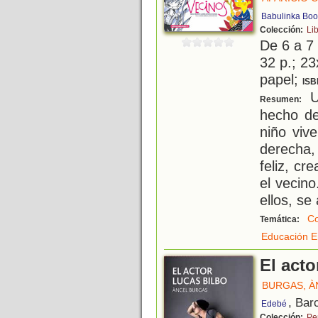
Babulinka Boo
Colección:
Li
De 6 a 7
32 p.; 23
papel;
ISB
Un
Resumen:
hecho de
niño vive
derecha,
feliz, cr
el vecin
ellos, se
Co
Temática:
Educación E
El acto
BURGAS, À
, Bar
Edebé
Colección:
Pe