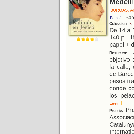
Medell
BURGAS, À
, Bar
Bambú
Colección:
Ba
De 14 a 
140 p.; 1
papel + d
S
Resumen:
objetivo
la calle
de Barce
pasos tra
donde co
los pela
Leer
Pre
Premio:
Associaci
Catalunya
Internati