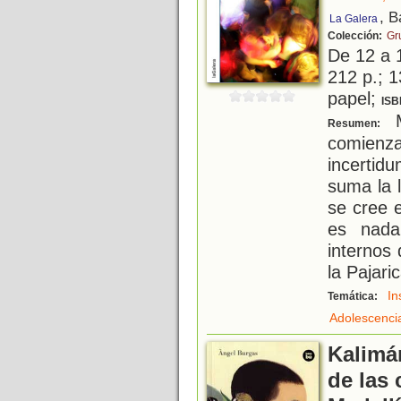
, B
La Galera
Colección:
Gr
De 12 a 
212 p.; 1
papel;
ISB
M
Resumen:
comie
incerti
suma la 
se cree 
es nada
internos 
la Pajari
In
Temática:
Adolescenci
Kalimán
de las 