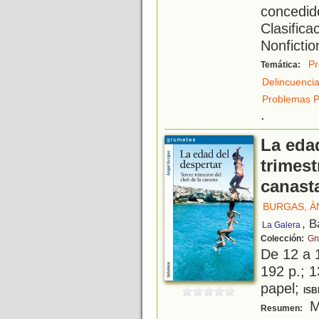
concedid
Clasifica
Nonfictio
Pr
Temática:
Delincuenci
Problemas P
.
La edad
trimest
canast
BURGAS, À
, B
La Galera
Colección:
Gr
De 12 a 
192 p.; 1
papel;
ISB
Ma
Resumen: