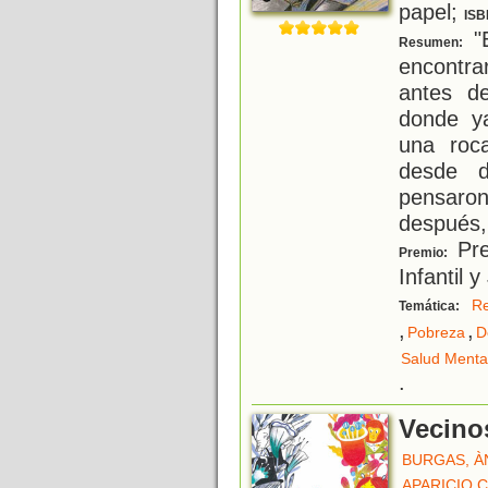
papel;
ISB
"E
Resumen:
encontra
antes d
donde y
una roc
desde d
pensaron
después,
Pre
Premio:
Infantil y
Re
Temática:
,
,
Pobreza
D
Salud Menta
.
Vecino
BURGAS, À
APARICIO 