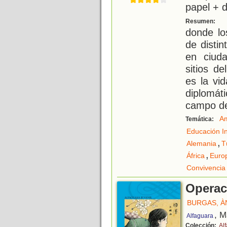
papel + d
C
Resumen:
donde lo
de distin
en ciuda
sitios d
es la vi
diplomát
campo d
Am
Temática:
Educación In
,
Alemania
T
,
África
Euro
Convivencia
Operac
BURGAS, À
, M
Alfaguara
Colección:
Alf