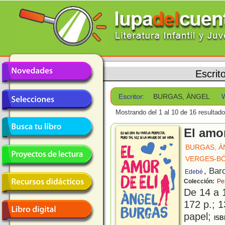
Escrit
Escritor:
BURGAS, ÀNGEL
Mostrando del 1 al 10 de 16 resultado
El amor
BURGAS, À
VERGES-BÓ
, Bar
Edebé
Colección:
Pe
De 14 a 
172 p.; 1
papel;
ISB