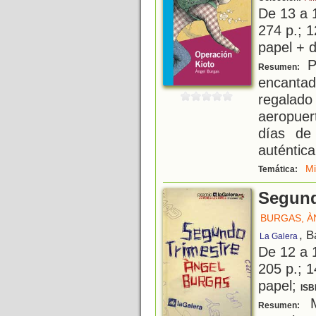
De 13 a 
274 p.; 1
papel + d
Po
Resumen:
encantad
regalad
aeropuer
días de
auténtica
Mi
Temática:
Segund
BURGAS, À
, B
La Galera
De 12 a 
205 p.; 1
papel;
ISB
Ma
Resumen: