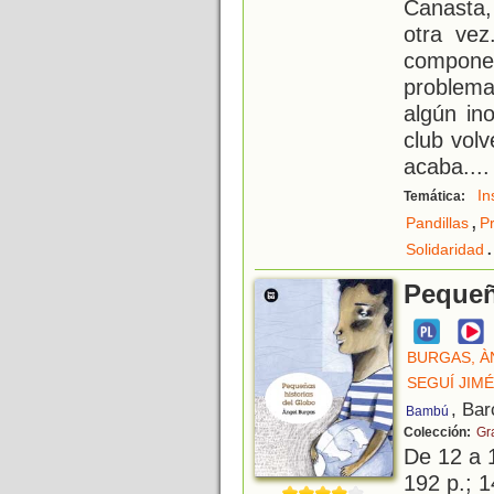
Canasta
otra vez
componen
problema
algún in
club vol
acaba.
...
In
Temática:
,
Pandillas
P
.
Solidaridad
Pequeñ
BURGAS, À
SEGUÍ JIMÉ
, Bar
Bambú
Colección:
Gr
De 12 a 
192 p.; 1