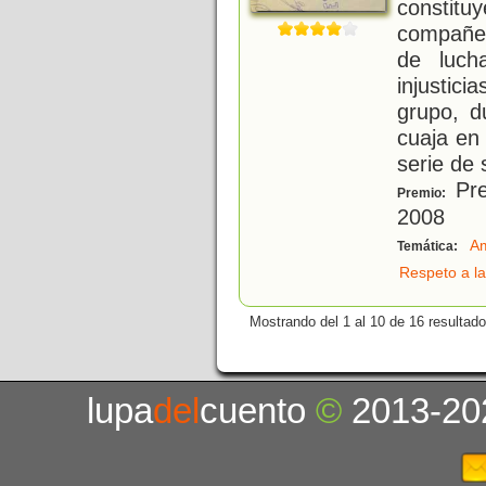
constit
compañer
de luch
injustic
grupo, d
cuaja en
serie de
Pre
Premio:
2008
Am
Temática:
Respeto a la
Mostrando del 1 al 10 de 16 resultado
lupa
del
cuento
©
2013-20