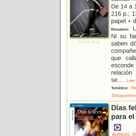
De 14 a 
216 p.; 1
papel + d
U
Resumen:
Ni su fa
saben dó
compañer
que cal
esconde
relación
se
...
Le
Re
Temática:
Desaparicio
Días fe
para el
BURGAS, À