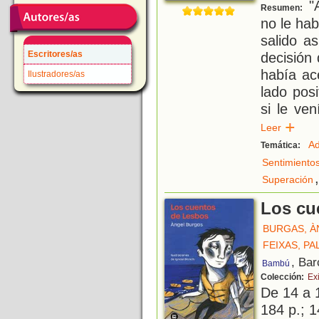
"A
Resumen:
no le hab
salido a
Escritores/as
decisión
había ac
Ilustradores/as
lado posi
si le ve
Leer
Ad
Temática:
Sentimiento
,
Superación
Los cu
BURGAS, À
FEIXAS, PA
, Bar
Bambú
Colección:
Exi
De 14 a 
184 p.; 1