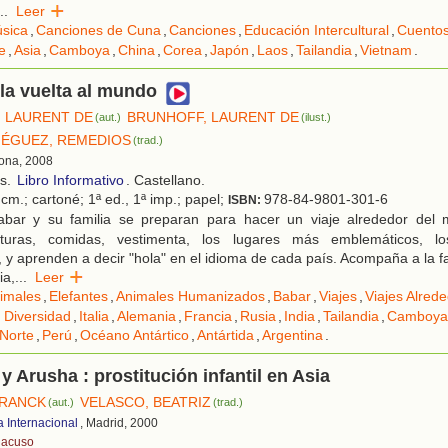
..
Leer
sica
,
Canciones de Cuna
,
Canciones
,
Educación Intercultural
,
Cuentos
e
,
Asia
,
Camboya
,
China
,
Corea
,
Japón
,
Laos
,
Tailandia
,
Vietnam
.
la vuelta al mundo
 LAURENT DE
BRUNHOFF, LAURENT DE
(aut.)
(ilust.)
IÉGUEZ, REMEDIOS
(trad.)
lona, 2008
os.
Libro Informativo
. Castellano.
cm.; cartoné; 1ª ed., 1ª imp.; papel;
978-84-9801-301-6
ISBN:
bar y su familia se preparan para hacer un viaje alrededor del
ulturas, comidas, vestimenta, los lugares más emblemáticos, lo
s, y aprenden a decir "hola" en el idioma de cada país. Acompaña a la f
ia,
...
Leer
imales
,
Elefantes
,
Animales Humanizados
,
Babar
,
Viajes
,
Viajes Alred
 Diversidad
,
Italia
,
Alemania
,
Francia
,
Rusia
,
India
,
Tailandia
,
Camboya
 Norte
,
Perú
,
Océano Antártico
,
Antártida
,
Argentina
.
y Arusha : prostitución infantil en Asia
FRANCK
VELASCO, BEATRIZ
(aut.)
(trad.)
a Internacional
, Madrid, 2000
 acuso