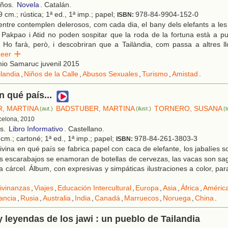
años.
Novela
. Catalán.
 cm.; rústica; 1ª ed., 1ª imp.; papel;
978-84-9904-152-0
ISBN:
ntre contemplen delerosos, com cada dia, el bany dels elefants a le
Pakpao i Atid no poden sospitar que la roda de la fortuna està a pu
 Ho farà, però, i descobriran que a Tailàndia, com passa a altres l
Leer
io Samaruc juvenil 2015
ilandia
,
Niños de la Calle
,
Abusos Sexuales
,
Turismo
,
Amistad
.
n qué país...
, MARTINA
BADSTUBER, MARTINA
TORNERO, SUSANA
(aut.)
(ilust.)
(
rcelona, 2010
os.
Libro Informativo
. Castellano.
cm.; cartoné; 1ª ed., 1ª imp.; papel;
978-84-261-3803-3
ISBN:
vina en qué país se fabrica papel con caca de elefante, los jabalíes s
los escarabajos se enamoran de botellas de cervezas, las vacas son sa
a cárcel. Álbum, con expresivas y simpáticas ilustraciones a color, par
ivinanzas
,
Viajes
,
Educación Intercultural
,
Europa
,
Asia
,
África
,
Améric
ancia
,
Rusia
,
Australia
,
India
,
Canadá
,
Marruecos
,
Noruega
,
China
.
 leyendas de los jawi : un pueblo de Tailandia