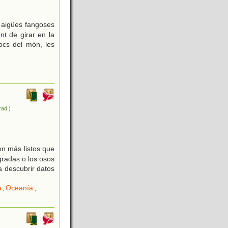
s aigües fangoses
nt de girar en la
locs del món, les
trad.)
on más listos que
gradas o los osos
a descubrir datos
a
,
Oceanía
,