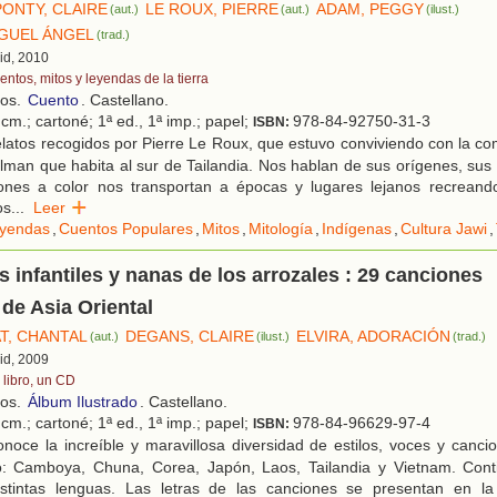
ONTY, CLAIRE
LE ROUX, PIERRE
ADAM, PEGGY
(aut.)
(aut.)
(ilust.)
GUEL ÁNGEL
(trad.)
id, 2010
entos, mitos y leyendas de la tierra
ños.
Cuento
. Castellano.
cm.; cartoné; 1ª ed., 1ª imp.; papel;
978-84-92750-31-3
ISBN:
latos recogidos por Pierre Le Roux, que estuvo conviviendo con la c
man que habita al sur de Tailandia. Nos hablan de sus orígenes, sus r
ciones a color nos transportan a épocas y lugares lejanos recreand
os
...
Leer
yendas
,
Cuentos Populares
,
Mitos
,
Mitología
,
Indígenas
,
Cultura Jawi
,
 infantiles y nanas de los arrozales : 29 canciones
 de Asia Oriental
T, CHANTAL
DEGANS, CLAIRE
ELVIRA, ADORACIÓN
(aut.)
(ilust.)
(trad.)
id, 2009
 libro, un CD
ños.
Álbum Ilustrado
. Castellano.
cm.; cartoné; 1ª ed., 1ª imp.; papel;
978-84-96629-97-4
ISBN:
oce la increíble y maravillosa diversidad de estilos, voces y cancio
: Camboya, Chuna, Corea, Japón, Laos, Tailandia y Vietnam. Cont
istintas lenguas. Las letras de las canciones se presentan en la 