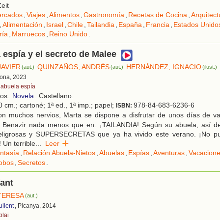
eit
rcados
,
Viajes
,
Alimentos
,
Gastronomía
,
Recetas de Cocina
,
Arquitect
,
Alimentación
,
Israel
,
Chile
,
Tailandia
,
España
,
Francia
,
Estados Unido
ría
,
Marruecos
,
Reino Unido
.
 espía y el secreto de Malee
JAVIER
QUINZAÑOS, ANDRÉS
HERNÁNDEZ, IGNACIO
(aut.)
(aut.)
(ilust.)
lona, 2023
 abuela espía
ños.
Novela
. Castellano.
 cm.; cartoné; 1ª ed., 1ª imp.; papel;
978-84-683-6236-6
ISBN:
n muchos nervios, Marta se dispone a disfrutar de unos días de v
 Benazir nada menos que en. ¡TAILANDIA! Según su abuela, así de
eligrosas y SUPERSECRETAS que ya ha vivido este verano. ¡No p
 Un terrible
...
Leer
ntasía
,
Relación Abuela-Nietos
,
Abuelas
,
Espías
,
Aventuras
,
Vacacion
obos
,
Secretos
.
fant
TERESA
(aut.)
ullent
, Picanya, 2014
plai