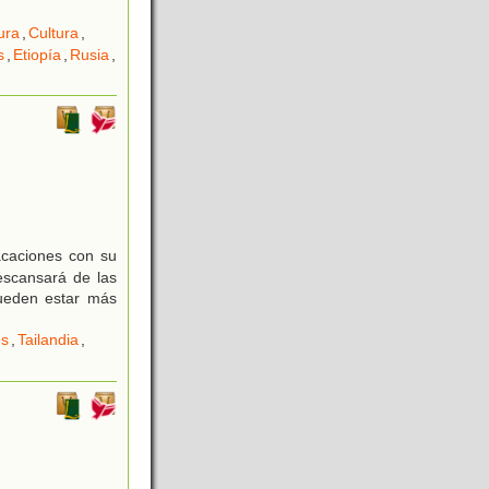
ura
,
Cultura
,
s
,
Etiopía
,
Rusia
,
acaciones con su
scansará de las
ueden estar más
es
,
Tailandia
,