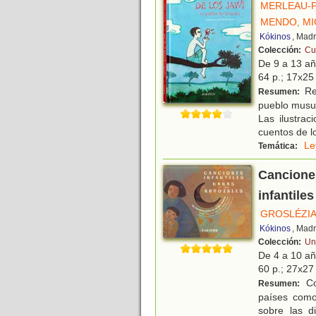
MERLEAU-P
MENDO, MI
Kókinos
, Madr
Colección:
Cu
De 9 a 13 a
64 p.; 17x25 
Re
Resumen:
pueblo musul
Las ilustra
cuentos de l
Le
Temática:
Canciones
infantiles
GROSLÉZIA
Kókinos
, Madr
Colección:
Un
De 4 a 10 a
60 p.; 27x27 
Con
Resumen:
países como
sobre las d