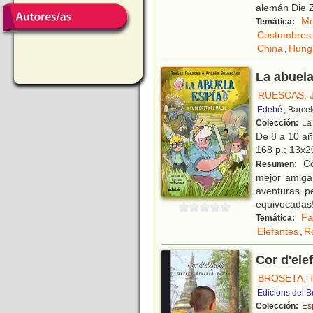
alemán Die Z
Me
Temática:
Costumbres
China
,
Hung
La abuela
RUESCAS, 
Edebé
, Barce
Colección:
La
De 8 a 10 a
168 p.; 13x20
Co
Resumen:
mejor amiga
aventuras p
equivocadas!
Fa
Temática:
Elefantes
,
R
Cor d'ele
BROSETA, 
Edicions del B
Colección:
Es