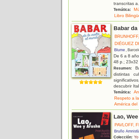
transcritas a
.
Mú
Temática:
Libro Bilingü
Babar da 
BRUNHOFF,
DIÉGUEZ D
Blume
, Barce
De 6 a 8 añ
48 p.; 23x32 
Ba
Resumen:
distintas c
significativo
descubrir Ital
An
Temática:
Respeto a la
América del
Lao, Wee 
PAVLOFF, 
Bruño
Amnistí
Colección:
Yo