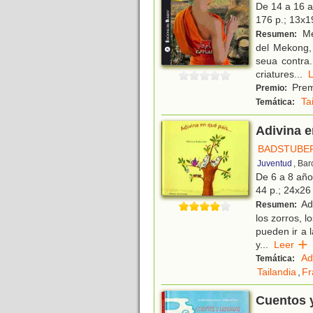
De 14 a 16 
176 p.; 13x19
Me
Resumen:
del Mekong, 
seua contra.
criatures
...
Prem
Premio:
Ta
Temática:
Adivina e
BADSTUBER
Juventud
, Ba
De 6 a 8 añ
44 p.; 24x26 
Adi
Resumen:
los zorros, 
pueden ir a l
y
...
Leer
Ad
Temática:
Tailandia
,
Fr
Cuentos y