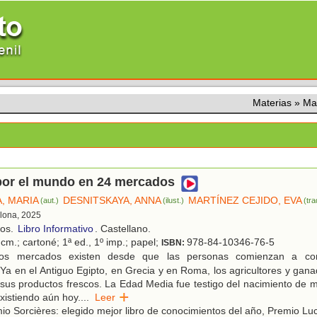
Materias
»
Ma
 por el mundo en 24 mercados
, MARIA
DESNITSKAYA, ANNA
MARTÍNEZ CEJIDO, EVA
(aut.)
(ilust.)
(tra
elona, 2025
ños.
Libro Informativo
. Castellano.
cm.; cartoné; 1ª ed., 1º imp.; papel;
978-84-10346-76-5
ISBN:
s mercados existen desde que las personas comienzan a co
Ya en el Antiguo Egipto, en Grecia y en Roma, los agricultores y gan
sus productos frescos. La Edad Media fue testigo del nacimiento de
xistiendo aún hoy.
...
Leer
o Sorcières: elegido mejor libro de conocimientos del año, Premio Luc