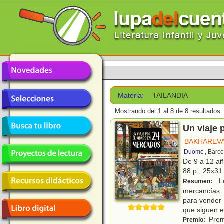
Materia:
TAILANDIA
Mostrando del 1 al 8 de 8 resultados.
Un viaje
BAKHAREVA
Duomo
, Barc
De 9 a 12 a
88 p.; 25x31 
Lo
Resumen:
mercancías. 
para vender 
que siguen e
Premi
Premio: