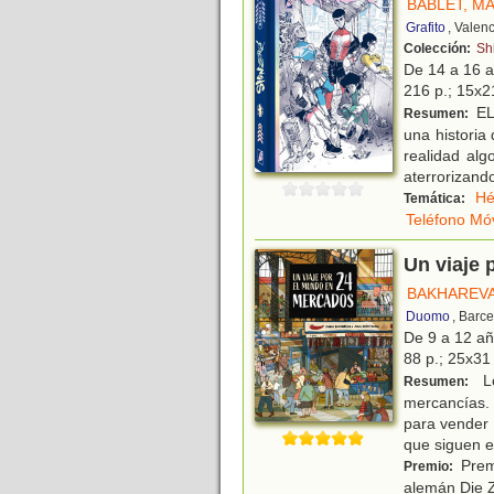
BABLET, M
Grafito
, Valen
Colección:
Sh
De 14 a 16 
216 p.; 15x21
EL
Resumen:
una historia
realidad al
aterrorizando
Hé
Temática:
Teléfono Móv
Un viaje
BAKHAREVA
Duomo
, Barc
De 9 a 12 a
88 p.; 25x31 
Lo
Resumen:
mercancías. 
para vender 
que siguen e
Premi
Premio:
alemán Die Z