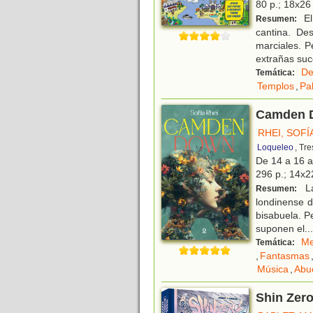
80 p.; 18x26 
El
Resumen:
cantina. De
marciales. P
extrañas su
De
Temática:
Templos
,
Pa
Camden 
RHEI, SOFÍ
Loqueleo
, Tr
De 14 a 16 
296 p.; 14x22
La
Resumen:
londinense d
bisabuela. Pe
suponen el
...
Me
Temática:
,
Fantasmas
Música
,
Abu
Shin Zer