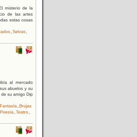
l misterio de la
cio de las artes
odas estas cosas
cados
,
Selvas
,
ibía al mercado
sus abuelos y su
n de su amigo Dip
Fantasía
,
Brujas
Poesía
,
Teatro
,