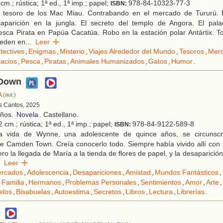
cm.; rústica; 1ª ed., 1ª imp.; papel;
978-84-10323-77-3
ISBN:
 tesoro de los Mac Miau. Contrabando en el mercado de Tururú. E
saparición en la jungla. El secreto del templo de Angora. El pala
esca Pirata en Papúa Cacatúa. Robo en la estación polar Antártix. T
ceden en
...
Leer
tectives
,
Enigmas
,
Misterio
,
Viajes Alrededor del Mundo
,
Tesoros
,
Mer
lacios
,
Pesca
,
Piratas
,
Animales Humanizados
,
Gatos
,
Humor
.
Down
A
(aut.)
es Cantos, 2025
años.
Novela
. Castellano.
 cm.; rústica; 1ª ed., 1ª imp.; papel;
978-84-9122-589-8
ISBN:
 vida de Wynne, una adolescente de quince años, se circunscr
e Camden Town. Creía conocerlo todo. Siempre había vivido allí con 
ro la llegada de María a la tienda de flores de papel, y la desaparició
Leer
rcados
,
Adolescencia
,
Desapariciones
,
Amistad
,
Mundos Fantásticos
,
,
Familia
,
Hermanos
,
Problemas Personales
,
Sentimientos
,
Amor
,
Arte
,
elos
,
Bisabuelas
,
Autoestima
,
Secretos
,
Libros
,
Lectura
,
Librerías
.
o