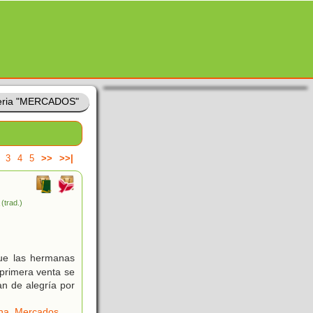
eria "MERCADOS"
3
4
5
>>
>>|
A
(trad.)
que las hermanas
 primera venta se
an de alegría por
na
,
Mercados
,