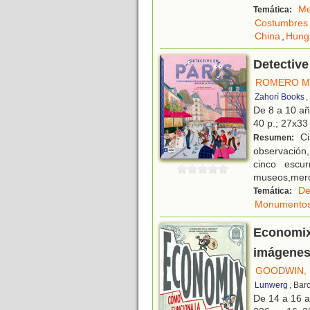
Me
Temática:
Costumbres
China
,
Hung
Detective
ROMERO M
Zahorí Books
,
De 8 a 10 a
40 p.; 27x33 
Ci
Resumen:
observación,
cinco escur
museos,merc
De
Temática:
Monumento
Economix
imágene
GOODWIN, 
Lunwerg
, Bar
De 14 a 16 