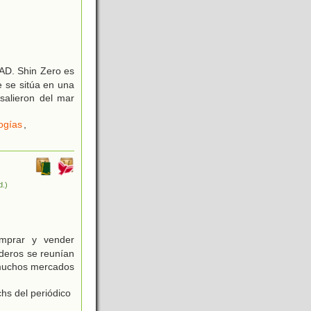
. Shin Zero es
 se sitúa en una
salieron del mar
ogías
,
d.)
mprar y vender
aderos se reunían
 muchos mercados
hs del periódico