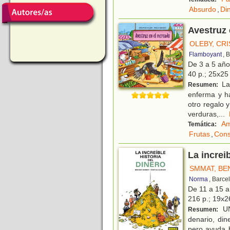
Absurdo
,
Di
Avestruz
OLEBY, CRI
Flamboyant
, 
De 3 a 5 añ
40 p.; 25x25 
La
Resumen:
enferma y h
otro regalo 
verduras,
...
Am
Temática:
Frutas
,
Con
La increib
SMMAT, BE
Norma
, Barce
De 11 a 15 
216 p.; 19x26
UN
Resumen:
denario, dine
pero ayuda 