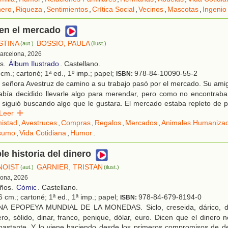
nero
,
Riqueza
,
Sentimientos
,
Crítica Social
,
Vecinos
,
Mascotas
,
Ingenio
 en el mercado
STINA
BOSSIO, PAULA
(aut.)
(ilust.)
Barcelona, 2026
os.
Álbum Ilustrado
. Castellano.
cm.; cartoné; 1ª ed., 1º imp.; papel;
978-84-10090-55-2
ISBN:
 señora Avestruz de camino a su trabajo pasó por el mercado. Su ami
abía decidido llevarle algo para merendar, pero como no encontrab
y siguió buscando algo que le gustara. El mercado estaba repleto de p
Leer
istad
,
Avestruces
,
Compras
,
Regalos
,
Mercados
,
Animales Humaniza
sumo
,
Vida Cotidiana
,
Humor
.
le historia del dinero
NOIST
GARNIER, TRISTAN
(aut.)
(ilust.)
lona, 2026
años.
Cómic
. Castellano.
 cm.; cartoné; 1ª ed., 1ª imp.; papel;
978-84-679-8194-0
ISBN:
A EPOPEYA MUNDIAL DE LA MONEDAS. Siclo, creseida, dárico, dr
ro, sólido, dinar, franco, penique, dólar, euro. Dicen que el dinero no
bastante. Y lo viene haciendo desde los primeros compromisos de de