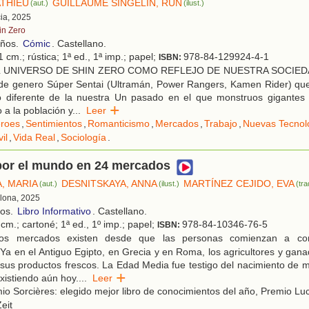
ATHIEU
GUILLAUME SINGELIN, RUN
(aut.)
(ilust.)
cia, 2025
in Zero
años.
Cómic
. Castellano.
 cm.; rústica; 1ª ed., 1ª imp.; papel;
978-84-129924-4-1
ISBN:
 UNIVERSO DE SHIN ZERO COMO REFLEJO DE NUESTRA SOCIEDAD
 de genero Súper Sentai (Ultramán, Power Rangers, Kamen Rider) que
go diferente de la nuestra Un pasado en el que monstruos gigantes 
 a la población y
...
Leer
roes
,
Sentimientos
,
Romanticismo
,
Mercados
,
Trabajo
,
Nuevas Tecnol
il
,
Vida Real
,
Sociología
.
 por el mundo en 24 mercados
, MARIA
DESNITSKAYA, ANNA
MARTÍNEZ CEJIDO, EVA
(aut.)
(ilust.)
(tra
elona, 2025
ños.
Libro Informativo
. Castellano.
cm.; cartoné; 1ª ed., 1º imp.; papel;
978-84-10346-76-5
ISBN:
s mercados existen desde que las personas comienzan a co
Ya en el Antiguo Egipto, en Grecia y en Roma, los agricultores y gan
sus productos frescos. La Edad Media fue testigo del nacimiento de
xistiendo aún hoy.
...
Leer
o Sorcières: elegido mejor libro de conocimientos del año, Premio Luc
eit