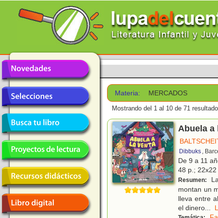
Materia:
MERCADOS
Mostrando del 1 al 10 de 71 resultado
Abuela a 
BALTSCHEI
Dibbuks
, Bar
De 9 a 11 a
48 p.; 22x22 
La
Resumen:
montan un me
lleva entre 
el dinero
...
Fa
Temática: