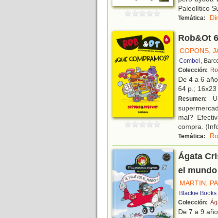
Paleolítico S
Di
Temática:
Rob&Ot 
COPONS, 
Combel
, Barc
Colección:
Ro
De 4 a 6 añ
64 p.; 16x23 
Um
Resumen:
supermercado
mal? Efecti
compra. (Inf
Ro
Temática:
Ágata Cri
el mundo
MARTIN, P
Blackie Books
Colección:
Ág
De 7 a 9 añ