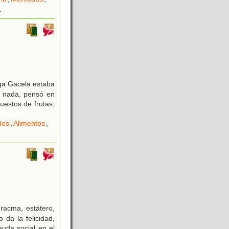
.
ga Gacela estaba
a nada, pensó en
uestos de frutas,
dos
,
Alimentos
,
acma, estátero,
 da la felicidad,
uda social en el