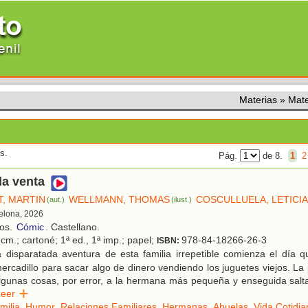
Materias
»
Mat
s.
Pág.
de 8.
1
2
la venta
T, MARTIN
WELLMANN, THOMAS
COSCULLUELA, LETICI
(aut.)
(ilust.)
celona, 2026
ños.
Cómic
. Castellano.
cm.; cartoné; 1ª ed., 1ª imp.; papel;
978-84-18266-26-3
ISBN:
 disparatada aventura de esta familia irrepetible comienza el día 
rcadillo para sacar algo de dinero vendiendo los juguetes viejos. La
algunas cosas, por error, a la hermana más pequeña y enseguida salt
Leer
milia
,
Humor
,
Relaciones Familiares
,
Hermanas
,
Abuelas
,
Vida Cotidia