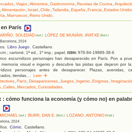
rcados
,
Viajes
,
Alimentos
,
Gastronomía
,
Recetas de Cocina
,
Arquitect
,
Alimentación
,
Israel
,
Chile
,
Tailandia
,
España
,
Francia
,
Estados Unido
ría
,
Marruecos
,
Reino Unido
.
 en París
ARIÑO, SOLEDAD
LÓPEZ DE MUNÁIN, IRATXE
(aut.)
(ilust.)
 Barcelona, 2024
ños.
Libro Juego
. Castellano.
cm.; cartoné; 1ª ed., 1º imp.; papel;
978-84-19889-38-6
ISBN:
nco escurridizos personajes han desaparecido en París. Pon a pru
 memoria visual e ingenio y descubre las pistas que dejaron por la 
ridizos personajes antes de desaparecer. Plazas, avenidas, call
ados, tiendas.
...
Leer
tectives
,
París
,
Desapariciones
,
Juegos
,
Ingenio
,
Enigmas
,
Imaginació
s
,
Calles
,
Mercados
,
Curiosidades
.
 : cómo funciona la economía (y cómo no) en palabr
s
MICHAEL
BURR, DAN E.
LOZANO, ANTONIO
(aut.)
(ilust.)
(trad.)
celona, 2024
años.
Cómic
. Castellano.