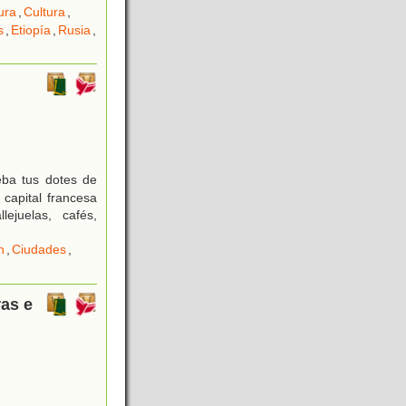
ura
,
Cultura
,
s
,
Etiopía
,
Rusia
,
eba tus dotes de
capital francesa
ejuelas, cafés,
n
,
Ciudades
,
as e