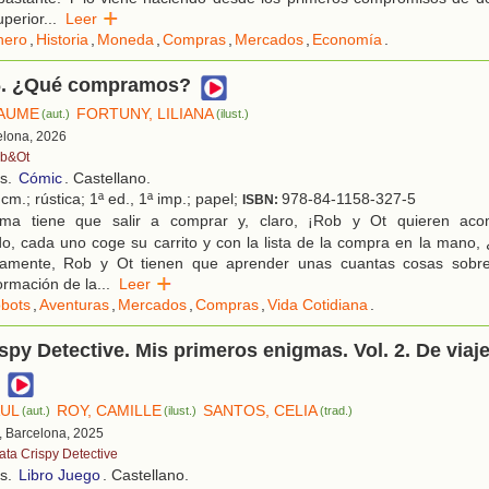
uperior
...
Leer
nero
,
Historia
,
Moneda
,
Compras
,
Mercados
,
Economía
.
6. ¿Qué compramos?
JAUME
FORTUNY, LILIANA
(aut.)
(ilust.)
elona, 2026
b&Ot
os.
Cómic
. Castellano.
cm.; rústica; 1ª ed., 1ª imp.; papel;
978-84-1158-327-5
ISBN:
a tiene que salir a comprar y, claro, ¡Rob y Ot quieren aco
, cada uno coge su carrito y con la lista de la compra en la mano, 
vamente, Rob y Ot tienen que aprender unas cuantas cosas sobr
ormación de la
...
Leer
bots
,
Aventuras
,
Mercados
,
Compras
,
Vida Cotidiana
.
spy Detective. Mis primeros enigmas. Vol. 2. De viaj
AUL
ROY, CAMILLE
SANTOS, CELIA
(aut.)
(ilust.)
(trad.)
, Barcelona, 2025
ata Crispy Detective
os.
Libro Juego
. Castellano.