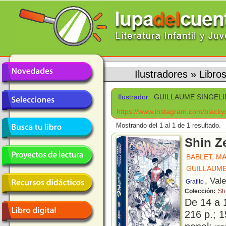
Ilustradores
»
Libro
Ilustrador:
GUILLAUME SINGELI
https://www.instagram.com/blacky
Mostrando del 1 al 1 de 1 resultado.
Shin Z
BABLET, M
GUILLAUME
, Val
Grafito
Colección:
Sh
De 14 a 
216 p.; 1