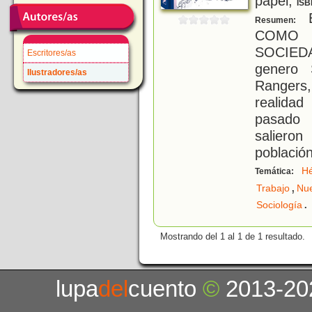
papel;
ISB
E
Resumen:
COMO
SOCIEDA
Escritores/as
genero 
Ilustradores/as
Rangers,
realidad
pasado 
saliero
población
H
Temática:
,
Trabajo
Nue
.
Sociología
Mostrando del 1 al 1 de 1 resultado.
lupa
del
cuento
©
2013-20